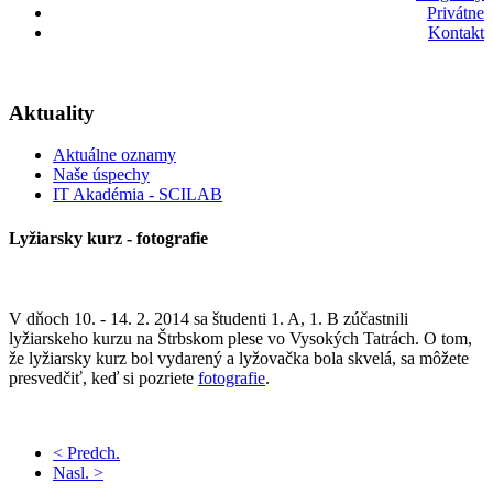
Privátne
Kontakt
Aktuality
Aktuálne oznamy
Naše úspechy
IT Akadémia - SCILAB
Lyžiarsky kurz - fotografie
V dňoch 10. - 14. 2. 2014 sa študenti 1. A, 1. B zúčastnili
lyžiarskeho kurzu na Štrbskom plese vo Vysokých Tatrách. O tom,
že lyžiarsky kurz bol vydarený a lyžovačka bola skvelá, sa môžete
presvedčiť, keď si pozriete
fotografie
.
< Predch.
Nasl. >