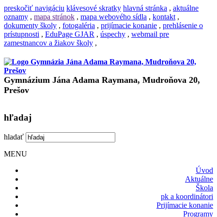
preskočiť navigáciu
klávesové skratky
hlavná stránka
,
aktuálne
oznamy
,
mapa stránok
,
mapa webového sídla
,
kontakt
,
dokumenty školy
,
fotogaléria
,
prijímacie konanie
,
prehlásenie o
prístupnosti
,
EduPage GJAR
,
úspechy
,
webmail pre
zamestnancov a žiakov školy
,
Gymnázium Jána Adama Raymana, Mudroňova 20,
Prešov
hľadaj
hladať
MENU
Úvod
Aktuálne
Škola
pk a koordinátori
Prijímacie konanie
Programy