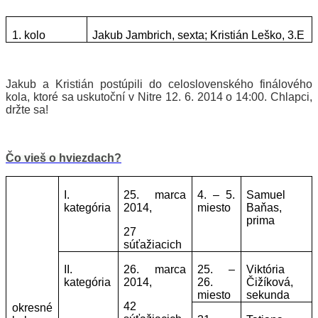
1. kolo
Jakub Jambrich, sexta
;
Kristián Leško, 3.E
Jakub a Kristián postúpili do celoslovenského finálového
kola, ktoré sa uskutoční v Nitre 12. 6. 2014 o 14:00. Chlapci,
držte sa
!
Čo vieš o hviezdach?
I.
25. marca
4. – 5.
Samuel
kategória
2014,
miesto
Baňas,
prima
27
súťažiacich
II.
26. marca
25. –
Viktória
kategória
2014,
26.
Čižíková,
miesto
sekunda
42
okresné