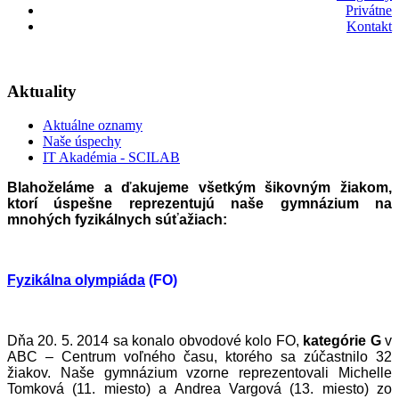
Privátne
Kontakt
Aktuality
Aktuálne oznamy
Naše úspechy
IT Akadémia - SCILAB
Blahoželáme a ďakujeme všetkým šikovným žiakom,
ktorí úspešne reprezentujú naše gymnázium na
mnohých fyzikálnych súťažiach:
Fyzikálna olympiáda
(FO)
Dňa 20. 5. 2014 sa konalo obvodové kolo FO,
kategórie G
v
ABC – Centrum voľného času, ktorého sa zúčastnilo 32
žiakov. Naše gymnázium vzorne reprezentovali Michelle
Tomková (11. miesto) a Andrea Vargová (13. miesto) zo