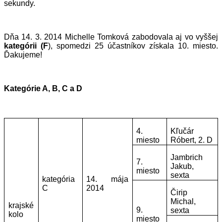
sekundy.
Dňa 14. 3. 2014 Michelle Tomková zabodovala aj vo vyššej
kategórii (F
), spomedzi 25 účastníkov získala 10. miesto.
Ďakujeme
!
Kategórie A, B, C a D
4.
Kľučár
miesto
Róbert, 2. D
Jambrich
7.
Jakub,
miesto
sexta
kategória
14. mája
C
2014
Čirip
Michal,
krajské
9.
sexta
kolo
miesto