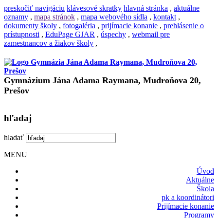
preskočiť navigáciu
klávesové skratky
hlavná stránka
,
aktuálne
oznamy
,
mapa stránok
,
mapa webového sídla
,
kontakt
,
dokumenty školy
,
fotogaléria
,
prijímacie konanie
,
prehlásenie o
prístupnosti
,
EduPage GJAR
,
úspechy
,
webmail pre
zamestnancov a žiakov školy
,
Gymnázium Jána Adama Raymana, Mudroňova 20,
Prešov
hľadaj
hladať
MENU
Úvod
Aktuálne
Škola
pk a koordinátori
Prijímacie konanie
Programy