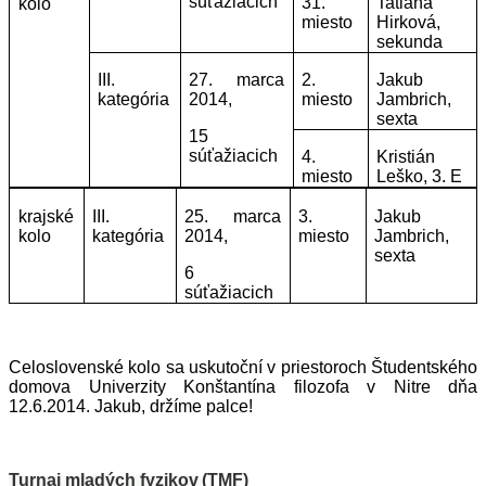
súťažiacich
31.
Tatiana
kolo
miesto
Hirková,
sekunda
III.
27. marca
2.
Jakub
kategória
2014,
miesto
Jambrich,
sexta
15
súťažiacich
4.
Kristián
miesto
Leško, 3. E
krajské
III.
25. marca
3.
Jakub
kolo
kategória
2014
,
miesto
Jambrich,
sexta
6
súťažiacich
Celoslovenské kolo sa uskutoční v priestoroch Študentského
domova Univerzity Konštantína filozofa v Nitre dňa
12.6.2014
. Jakub, držíme palce
!
Turnaj mlad
ých fyzikov
(TMF)