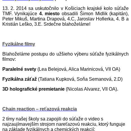
13. 2. 2014 sa uskutočnilo v Košiciach krajské kolo súťaže
TMF. Vynikajúce
4. miesto
obsadili Šimon Midlik (kapitán),
Peter Mikuš, Martina Drapová, 4.C, Jaroslav Hofierka, 4. B a
Kristián Leško, 3.E. Srdečne blahoželáme
!
Fyzikálne filmy
Blahoželáme
postupu d
o užšieho výberu súťaže fyzikálnych
filmov:
Paralelné svety
(Lea Belejová, Alica Marinicová, VII OA)
Fyzikálna záťaž
(Tatiana Kupková, Soňa Semanová, 2.D)
3D holografické premietanie
(Nicolas Alvarez, VII OA).
Chain reaction – reťazová reakcia
2 tímy našej školy sa zapojili do súťaže o video s
najzaujímavejším strojom na
reťazovú reakciu
, ktorý funguje
na základe fyzikálnych a chemických reakcií: