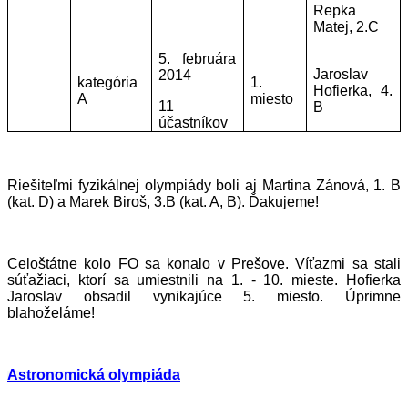
Repka
Matej, 2.C
5. februára
Jaroslav
2014
kategória
1.
Hofierka, 4.
A
miesto
11
B
účastníkov
Riešiteľmi fyzikálnej olympiády boli aj Martina Zánová, 1. B
(kat. D) a Marek Biroš, 3.B (kat. A, B). Ďakujeme!
Celoštátne kolo FO sa konalo v Prešove. V
íťazmi sa stali
súťažiaci, ktorí sa umiestnili na 1. - 10. mieste. Hofierka
Jaroslav obsadil vynikajúce 5. miesto. Úprimne
blahoželáme
!
Astronomická olympiáda