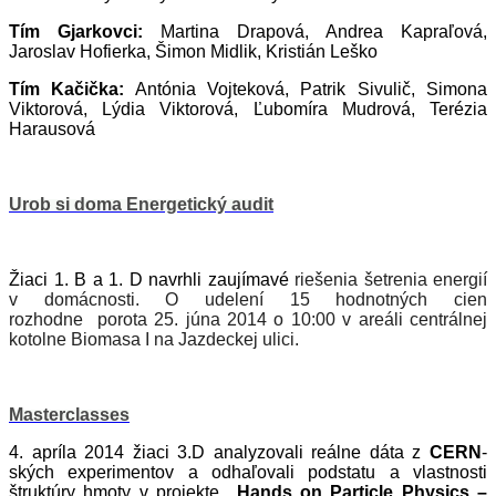
Tím Gjarkovci:
Martina Drapová, Andrea Kapraľová,
Jaroslav Hofierka, Šimon Midlik, Kristián Leško
Tím Kačička:
Antónia Vojteková, Patrik Sivulič, Simona
Viktorová, Lýdia Viktorová, Ľubomíra Mudrová, Terézia
Harausová
Urob si doma Energetický audit
Žiaci 1. B a 1. D navrhli zaujímavé
riešenia šetrenia energií
v domácnosti. O udelení 15 hodnotných cien
rozhodne porota 25. júna 2014
o 10:00 v areáli centrálnej
kotolne Biomasa I na Jazdeckej ulici.
Masterclasses
4. apríla 2014 žiaci 3.D
analyzovali reálne dáta z
CERN
-
ských experimentov a odhaľovali podstatu a vlastnosti
štruktúry hmoty v projekte
„Hands on Particle Physics –