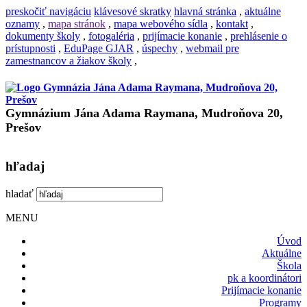
preskočiť navigáciu
klávesové skratky
hlavná stránka
,
aktuálne
oznamy
,
mapa stránok
,
mapa webového sídla
,
kontakt
,
dokumenty školy
,
fotogaléria
,
prijímacie konanie
,
prehlásenie o
prístupnosti
,
EduPage GJAR
,
úspechy
,
webmail pre
zamestnancov a žiakov školy
,
Gymnázium Jána Adama Raymana, Mudroňova 20,
Prešov
hľadaj
hladať
MENU
Úvod
Aktuálne
Škola
pk a koordinátori
Prijímacie konanie
Programy