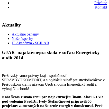
Privátne
Kontakt
Aktuality
Aktuálne oznamy
Naše úspechy
IT Akadémia - SCILAB
GJAR- najaktívnejšia škola v súťaži Energetický
audit 2014
Prešovský samosprávny kraj a spoločnosť
SPRAVBYTKOMFORT, a.s. vyhlásili súťaž pre stredoškolákov v
Prešovskom kraji s názvom Urob si doma Energetický audit a
vyhraj Notebook!
Naša škola získala cenu pre najaktívnejšiu školu. Žiaci GJAR
pod vedením PaedDr. Ivety Štefančínovej pripravili 60
projektov zameraných na šetrenie energií v domácnosti. Prvé