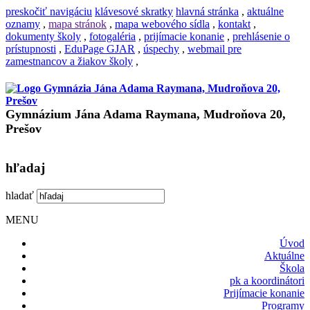
preskočiť navigáciu
klávesové skratky
hlavná stránka
,
aktuálne
oznamy
,
mapa stránok
,
mapa webového sídla
,
kontakt
,
dokumenty školy
,
fotogaléria
,
prijímacie konanie
,
prehlásenie o
prístupnosti
,
EduPage GJAR
,
úspechy
,
webmail pre
zamestnancov a žiakov školy
,
Gymnázium Jána Adama Raymana, Mudroňova 20,
Prešov
hľadaj
hladať
MENU
Úvod
Aktuálne
Škola
pk a koordinátori
Prijímacie konanie
Programy