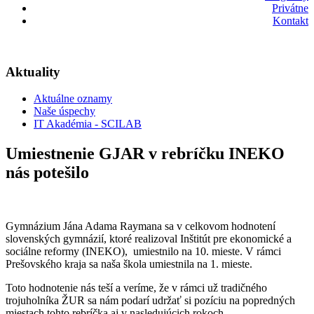
Privátne
Kontakt
Aktuality
Aktuálne oznamy
Naše úspechy
IT Akadémia - SCILAB
Umiestnenie GJAR v rebríčku INEKO
nás potešilo
Gymnázium Jána Adama Raymana sa v celkovom hodnotení
slovenských gymnázií, ktoré realizoval Inštitút pre ekonomické a
sociálne reformy (INEKO), umiestnilo na 10. mieste. V rámci
Prešovského kraja sa naša škola umiestnila na 1. mieste.
Toto hodnotenie nás teší a veríme, že v rámci už tradičného
trojuholníka ŽUR sa nám podarí udržať si pozíciu na popredných
miestach tohto rebríčka aj v nasledujúcich rokoch.