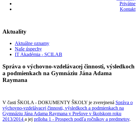
Privátne
Kontakt
Aktuality
Aktuálne oznamy
Naše úspechy
IT Akadémia - SCILAB
Správa o výchovno-vzdelávacej činnosti, výsledkoch
a podmienkach na Gymnáziu Jána Adama
Raymana
V časti ŠKOLA - DOKUMENTY ŠKOLY je zverejnená
Správa o
výchovno-vzdelávacej činnosti, výsledkoch a podmienkach na
Gymnáziu Jána Adama Raymana v Prešove v školskom roku
2013/2014
a jej
príloha 1 -
Prospech podľa ročníkov a predmetov
.