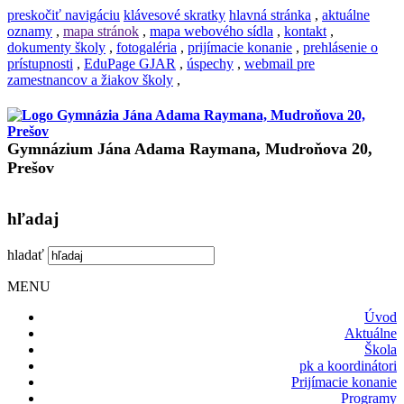
preskočiť navigáciu
klávesové skratky
hlavná stránka
,
aktuálne
oznamy
,
mapa stránok
,
mapa webového sídla
,
kontakt
,
dokumenty školy
,
fotogaléria
,
prijímacie konanie
,
prehlásenie o
prístupnosti
,
EduPage GJAR
,
úspechy
,
webmail pre
zamestnancov a žiakov školy
,
Gymnázium Jána Adama Raymana, Mudroňova 20,
Prešov
hľadaj
hladať
MENU
Úvod
Aktuálne
Škola
pk a koordinátori
Prijímacie konanie
Programy