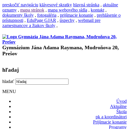
preskočiť navigáciu
klávesové skratky
hlavná stránka
,
aktuálne
oznamy
,
mapa stránok
,
mapa webového sídla
,
kontakt
,
dokumenty školy
,
fotogaléria
,
prijímacie konanie
,
prehlásenie o
prístupnosti
,
EduPage GJAR
,
úspechy
,
webmail pre
zamestnancov a žiakov školy
,
Gymnázium Jána Adama Raymana, Mudroňova 20,
Prešov
hľadaj
hladať
MENU
Úvod
Aktuálne
Škola
pk a koordinátori
Prijímacie konanie
Programy