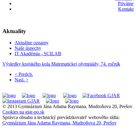
Privátne
Kontakt
Aktuality
Aktuálne oznamy
Naše úspechy
IT Akadémia - SCILAB
Výsledky krajského kola Matematickej olympiády, 74. ročník
< Predch.
Nasl. >
© 2013 Gymnázium Jána Adama Raymana, Mudroňova 20, Prešov
Cookies na gjar-po.sk
Správca obsahu a technický prevádzkovateľ webového sídla:
Gymnázium Jána Adama Raymana, Mudroňova 20, Prešov