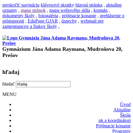
preskočiť navigáciu
klávesové skratky
hlavná stránka
,
aktuálne
oznamy
,
mapa stránok
,
mapa webového sídla
,
kontakt
,
dokumenty školy
,
fotogaléria
,
prijímacie konanie
,
prehlásenie o
prístupnosti
,
EduPage GJAR
,
úspechy
,
webmail pre
zamestnancov a žiakov školy
,
Gymnázium Jána Adama Raymana, Mudroňova 20,
Prešov
hľadaj
hladať
MENU
Úvod
Aktuálne
Škola
pk a koordinátori
Prijímacie konanie
Programy