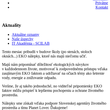
Privátne
Kontakt
Aktuality
Aktuálne oznamy
Naše úspechy
IT Akadémia - SCILAB
Tento mesiac pribudli v budove školy (po stenách, stoloch
oknách...) EKO nálepky, ktoré nás majú niečomu učiť.
Majú nám pripomínať dôležitosť ekologických návykov
v každodennom živote, motivovať k zodpovednému prístupu vďaka
zaujímavým EKO faktom a udržiavať na očiach témy ako šetrenie
vody, energie a znižovanie odpadu.
Veríme, že aj takéto jednoduché, no viditeľné pripomienky EKO
faktov môžu prispieť k lepšiemu pochopeniu a ochrane životného
prostredia.
Nálepky sme získali vďaka podpore Slovenskej agentúry životného
prostredia a tímu Planet Lover. Ďakujeme!