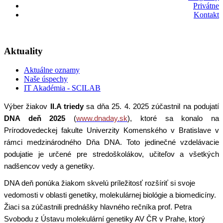
Privátne
Kontakt
Aktuality
Aktuálne oznamy
Naše úspechy
IT Akadémia - SCILAB
Výber žiakov
II.A triedy
sa dňa 25. 4. 2025 zúčastnil na podujatí
DNA deň 2025
(
www.dnaday.sk
), ktoré sa konalo na
Prírodovedeckej fakulte Univerzity Komenského v Bratislave v
rámci medzinárodného Dňa DNA. Toto jedinečné vzdelávacie
podujatie je určené pre stredoškolákov, učiteľov a všetkých
nadšencov vedy a genetiky.
DNA deň ponúka žiakom skvelú príležitosť rozšíriť si svoje
vedomosti v oblasti genetiky, molekulárnej biológie a biomedicíny.
Žiaci sa zúčastnili prednášky hlavného rečníka prof. Petra
Svobodu z Ústavu molekulární genetiky AV ČR v Prahe, ktorý