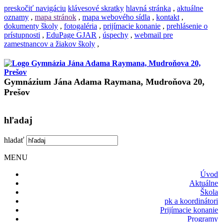
preskočiť navigáciu
klávesové skratky
hlavná stránka
,
aktuálne
oznamy
,
mapa stránok
,
mapa webového sídla
,
kontakt
,
dokumenty školy
,
fotogaléria
,
prijímacie konanie
,
prehlásenie o
prístupnosti
,
EduPage GJAR
,
úspechy
,
webmail pre
zamestnancov a žiakov školy
,
Gymnázium Jána Adama Raymana, Mudroňova 20,
Prešov
hľadaj
hladať
MENU
Úvod
Aktuálne
Škola
pk a koordinátori
Prijímacie konanie
Programy