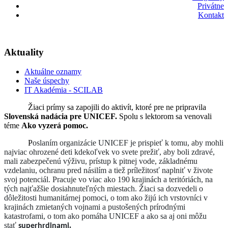
Privátne
Kontakt
Aktuality
Aktuálne oznamy
Naše úspechy
IT Akadémia - SCILAB
Žiaci prímy sa zapojili do aktivít, ktoré pre ne pripravila
Slovenská nadácia pre UNICEF.
Spolu s lektorom sa venovali
téme
Ako vyzerá pomoc.
P
oslaním organizácie UNICEF je prispieť k tomu, aby mohli
najviac ohrozené deti kdekoľvek vo svete prežiť, aby boli zdravé,
mali zabezpečenú výživu, prístup k pitnej vode, základnému
vzdelaniu, ochranu pred násilím a tiež príležitosť naplniť v živote
svoj potenciál. Pracuje vo viac ako 190 krajinách a teritóriách, na
tých najťažšie dosiahnuteľných miestach. Žiaci sa dozvedeli o
dôležitosti humanitárnej pomoci, o tom ako žijú ich vrstovníci v
krajinách zmietaných vojnami a pustošených prírodnými
katastrofami, o tom ako pomáha UNICEF a ako sa aj oni môžu
stať
.
superhrdinami