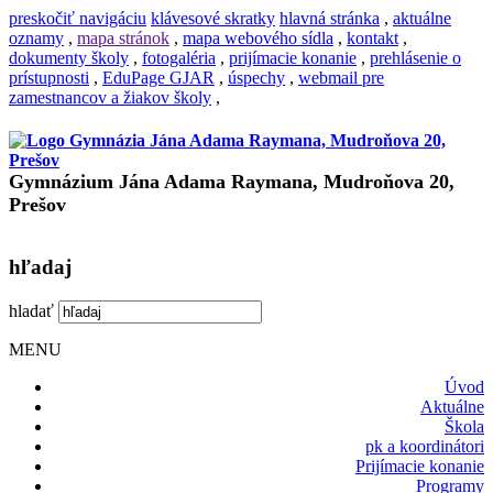
preskočiť navigáciu
klávesové skratky
hlavná stránka
,
aktuálne
oznamy
,
mapa stránok
,
mapa webového sídla
,
kontakt
,
dokumenty školy
,
fotogaléria
,
prijímacie konanie
,
prehlásenie o
prístupnosti
,
EduPage GJAR
,
úspechy
,
webmail pre
zamestnancov a žiakov školy
,
Gymnázium Jána Adama Raymana, Mudroňova 20,
Prešov
hľadaj
hladať
MENU
Úvod
Aktuálne
Škola
pk a koordinátori
Prijímacie konanie
Programy