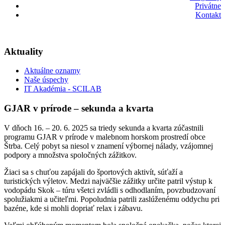
Privátne
Kontakt
Aktuality
Aktuálne oznamy
Naše úspechy
IT Akadémia - SCILAB
GJAR v prírode – sekunda a kvarta
V dňoch 16. – 20. 6. 2025 sa triedy sekunda a kvarta zúčastnili
programu GJAR v prírode v malebnom horskom prostredí obce
Štrba. Celý pobyt sa niesol v znamení výbornej nálady, vzájomnej
podpory a množstva spoločných zážitkov.
Žiaci sa s chuťou zapájali do športových aktivít, súťaží a
turistických výletov. Medzi najväčšie zážitky určite patril výstup k
vodopádu Skok – túru všetci zvládli s odhodlaním, povzbudzovaní
spolužiakmi a učiteľmi. Popoludnia patrili zaslúženému oddychu pri
bazéne, kde si mohli dopriať relax i zábavu.