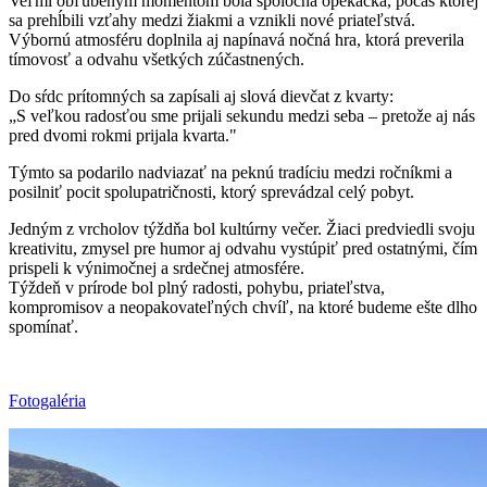
Veľmi obľúbeným momentom bola spoločná opekačka, počas ktorej
sa prehĺbili vzťahy medzi žiakmi a vznikli nové priateľstvá.
Výbornú atmosféru doplnila aj napínavá nočná hra, ktorá preverila
tímovosť a odvahu všetkých zúčastnených.
Do sŕdc prítomných sa zapísali aj slová dievčat z kvarty:
„S veľkou radosťou sme prijali sekundu medzi seba – pretože aj nás
pred dvomi rokmi prijala kvarta."
Týmto sa podarilo nadviazať na peknú tradíciu medzi ročníkmi a
posilniť pocit spolupatričnosti, ktorý sprevádzal celý pobyt.
Jedným z vrcholov týždňa bol kultúrny večer. Žiaci predviedli svoju
kreativitu, zmysel pre humor aj odvahu vystúpiť pred ostatnými, čím
prispeli k výnimočnej a srdečnej atmosfére.
Týždeň v prírode bol plný radosti, pohybu, priateľstva,
kompromisov a neopakovateľných chvíľ, na ktoré budeme ešte dlho
spomínať.
Fotogaléria