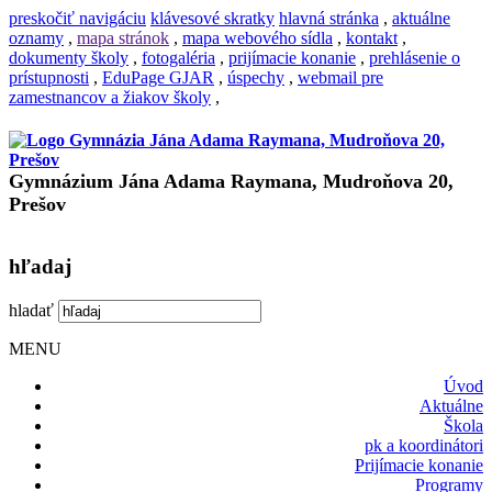
preskočiť navigáciu
klávesové skratky
hlavná stránka
,
aktuálne
oznamy
,
mapa stránok
,
mapa webového sídla
,
kontakt
,
dokumenty školy
,
fotogaléria
,
prijímacie konanie
,
prehlásenie o
prístupnosti
,
EduPage GJAR
,
úspechy
,
webmail pre
zamestnancov a žiakov školy
,
Gymnázium Jána Adama Raymana, Mudroňova 20,
Prešov
hľadaj
hladať
MENU
Úvod
Aktuálne
Škola
pk a koordinátori
Prijímacie konanie
Programy