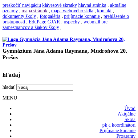
preskočiť navigáciu
klávesové skratky
hlavná stránka
,
aktuálne
oznamy
,
mapa stránok
,
mapa webového sídla
,
kontakt
,
dokumenty školy
,
fotogaléria
,
prijímacie konanie
,
prehlásenie o
prístupnosti
,
EduPage GJAR
,
úspechy
,
webmail pre
zamestnancov a žiakov školy
,
Gymnázium Jána Adama Raymana, Mudroňova 20,
Prešov
hľadaj
hladať
MENU
Úvod
Aktuálne
Škola
pk a koordinátori
Prijímacie konanie
Programy