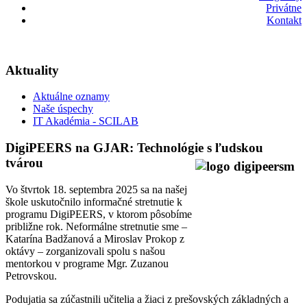
Privátne
Kontakt
Aktuality
Aktuálne oznamy
Naše úspechy
IT Akadémia - SCILAB
DigiPEERS na GJAR: Technológie s ľudskou
tvárou
Vo štvrtok 18. septembra 2025 sa na našej
škole uskutočnilo informačné stretnutie k
programu DigiPEERS, v ktorom pôsobíme
približne rok. Neformálne stretnutie sme –
Katarína Badžanová a Miroslav Prokop z
oktávy – zorganizovali spolu s našou
mentorkou v programe Mgr. Zuzanou
Petrovskou.
Podujatia sa zúčastnili učitelia a žiaci z prešovských základných a