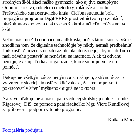
stredných škôl, žiaci nášho gymnázia, ako aj dve zástupkyne
Odboru školstva, oddelenia metodiky, mládeže a športu
Prešovského samosprávneho kraja. Cieľom stretnutia bola
propagácia programu DigiPEERS prostredníctvom prezentácií,
ukážok workshopov a diskusie so žiakmi a učiteľmi zúčastnených
škôl.
Veľmi nás potešila obohacujúca diskusia, počas ktorej sme sa všetci
zhodli na tom, že digitálne technológie by nikdy nemali predbehnúť
ľudskosť. Zároveň sme zdôraznili, aké dôležité je, aby mladí ľudia
mali odvahu postaviť sa nenávisti na internete. A ak tú odvahu
nemajú, existujú ľudia a organizácie, ktoré sú pripravené im
pomôcť.
Ďakujeme všetkým zúčastneným za ich záujem, aktívnu účasť a
vytvorenie skvelej atmosféry. Ukázalo sa, že sme pripravení
pokračovať v šírení myšlienok digitálneho dobra.
Na záver ďakujeme aj našej pani vedúcej školskej jedálne Jarmile
Rigasovej, DiS. za pomoc a pani riaditeľke Mgr. Viere Kundľovej
za príhovor a podporu v tomto programe.
Katka a Miro
Fotogaléria podujatia