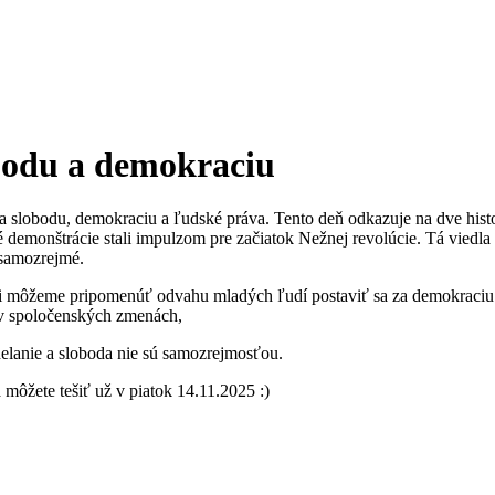
bodu a demokraciu
 slobodu, demokraciu a ľudské práva. Tento deň odkazuje na dve histo
 demonštrácie stali impulzom pre začiatok Nežnej revolúcie. Tá viedla 
 samozrejmé.
 môžeme pripomenúť odvahu mladých ľudí postaviť sa za demokraciu a
v v spoločenských zmenách,
zdelanie a sloboda nie sú samozrejmosťou.
 môžete tešiť už v piatok 14.11.2025 :)