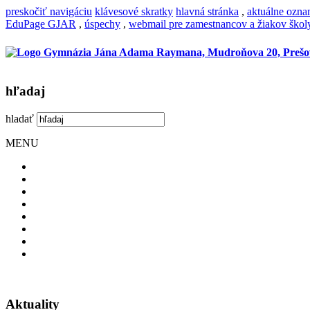
preskočiť navigáciu
klávesové skratky
hlavná stránka
,
aktuálne ozn
EduPage GJAR
,
úspechy
,
webmail pre zamestnancov a žiakov škol
hľadaj
hladať
MENU
Aktuality