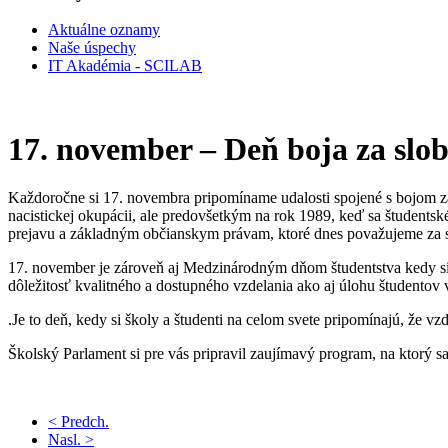
Aktuálne oznamy
Naše úspechy
IT Akadémia - SCILAB
17. november – Deň boja za slo
Každoročne si 17. novembra pripomíname udalosti spojené s bojom za
nacistickej okupácii, ale predovšetkým na rok 1989, keď sa študentské
prejavu a základným občianskym právam, ktoré dnes považujeme za
17. november je zároveň aj Medzinárodným dňom študentstva kedy si
dôležitosť kvalitného a dostupného vzdelania ako aj úlohu študento
.Je to deň, kedy si školy a študenti na celom svete pripomínajú, že v
Školský Parlament si pre vás pripravil zaujímavý program, na ktorý sa
< Predch.
Nasl. >