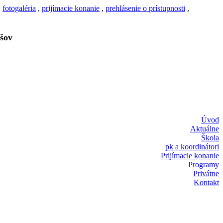
,
fotogaléria
,
prijímacie konanie
,
prehlásenie o prístupnosti
,
šov
Úvod
Aktuálne
Škola
pk a koordinátori
Prijímacie konanie
Programy
Privátne
Kontakt