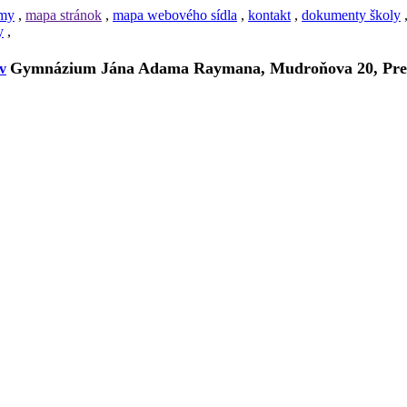
amy
,
mapa stránok
,
mapa webového sídla
,
kontakt
,
dokumenty školy
y
,
Gymnázium Jána Adama Raymana, Mudroňova 20, Pre