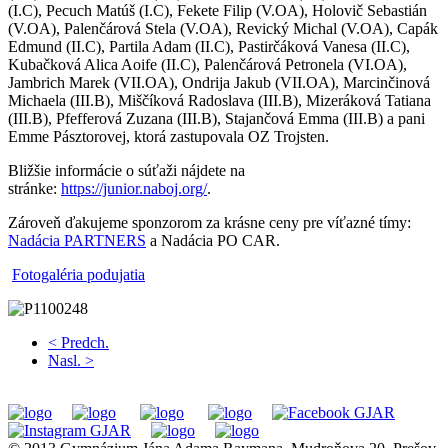
(I.C), Pecuch Matúš (I.C), Fekete Filip (V.OA), Holovič Sebastián
(V.OA), Palenčárová Stela (V.OA), Revický Michal (V.OA), Capák
Edmund (II.C), Partila Adam (II.C), Pastirčáková Vanesa (II.C),
Kubačková Alica Aoife (II.C), Palenčárová Petronela (VI.OA),
Jambrich Marek (VII.OA), Ondrija Jakub (VII.OA), Marcinčinová
Michaela (III.B), Miščíková Radoslava (III.B), Mizeráková Tatiana
(III.B), Pfefferová Zuzana (III.B), Stajančová Emma (III.B) a pani
Emme Pásztorovej, ktorá zastupovala OZ Trojsten.
Bližšie informácie o súťaži nájdete na
stránke:
https://junior.naboj.org/
.
Zároveň ďakujeme sponzorom za krásne ceny pre víťazné tímy:
Nadácia PARTNERS
a Nadácia PO CAR.
Fotogaléria podujatia
< Predch.
Nasl. >