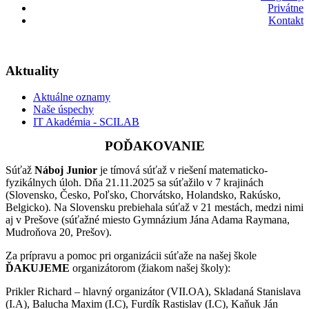
Privátne
Kontakt
Aktuality
Aktuálne oznamy
Naše úspechy
IT Akadémia - SCILAB
POĎAKOVANIE
Súťaž
Náboj Junior
je tímová súťaž v riešení matematicko-
fyzikálnych úloh. Dňa 21.11.2025 sa súťažilo v 7 krajinách
(Slovensko, Česko, Poľsko, Chorvátsko, Holandsko, Rakúsko,
Belgicko). Na Slovensku prebiehala súťaž v 21 mestách, medzi nimi
aj v Prešove (súťažné miesto Gymnázium Jána Adama Raymana,
Mudroňova 20, Prešov).
Za prípravu a pomoc pri organizácii súťaže na našej škole
ĎAKUJEME
organizátorom (žiakom našej školy):
Prikler Richard – hlavný organizátor (VII.OA), Skladaná Stanislava
(I.A), Balucha Maxim (I.C), Furdík Rastislav (I.C), Kaňuk Ján