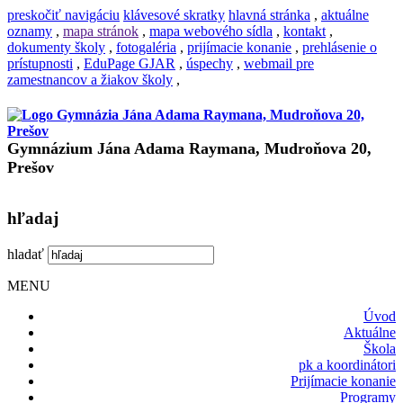
preskočiť navigáciu
klávesové skratky
hlavná stránka
,
aktuálne
oznamy
,
mapa stránok
,
mapa webového sídla
,
kontakt
,
dokumenty školy
,
fotogaléria
,
prijímacie konanie
,
prehlásenie o
prístupnosti
,
EduPage GJAR
,
úspechy
,
webmail pre
zamestnancov a žiakov školy
,
Gymnázium Jána Adama Raymana, Mudroňova 20,
Prešov
hľadaj
hladať
MENU
Úvod
Aktuálne
Škola
pk a koordinátori
Prijímacie konanie
Programy