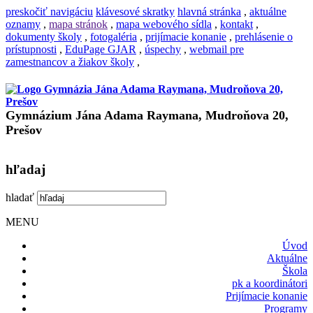
preskočiť navigáciu
klávesové skratky
hlavná stránka
,
aktuálne
oznamy
,
mapa stránok
,
mapa webového sídla
,
kontakt
,
dokumenty školy
,
fotogaléria
,
prijímacie konanie
,
prehlásenie o
prístupnosti
,
EduPage GJAR
,
úspechy
,
webmail pre
zamestnancov a žiakov školy
,
Gymnázium Jána Adama Raymana, Mudroňova 20,
Prešov
hľadaj
hladať
MENU
Úvod
Aktuálne
Škola
pk a koordinátori
Prijímacie konanie
Programy