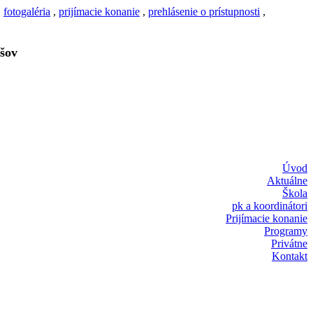
,
fotogaléria
,
prijímacie konanie
,
prehlásenie o prístupnosti
,
šov
Úvod
Aktuálne
Škola
pk a koordinátori
Prijímacie konanie
Programy
Privátne
Kontakt