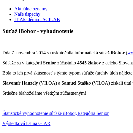
Aktuálne oznamy
Naše úspechy
IT Akadémia - SCILAB
Súťaž iBobor - vyhodnotenie
Dňa 7. novembra 2014 sa uskutočnila informatická súťaž
iBobor
(
ww
Súťaže sa v kategórii
Senior
zúčastnilo
4545 žiakov
z celého Slovensk
Bola to ich prvá skúsenosť s týmto typom súťaže (archív úloh nájdet
Slavomír Hanzely
(VII.OA) a
Samuel Staško
(VII.OA) získali titul
Srdečne blahoželáme všetkým zúčastneným!
Štatistické vyhodnotenie súťaže iBobor, kategória Senior
Výsledková listina GJAR