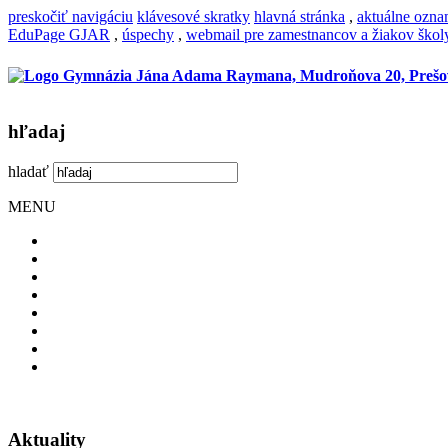
preskočiť navigáciu
klávesové skratky
hlavná stránka
,
aktuálne ozn
EduPage GJAR
,
úspechy
,
webmail pre zamestnancov a žiakov škol
hľadaj
hladať
MENU
Aktuality