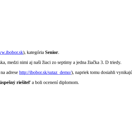
w.ibobor.sk
), kategória
Senior
.
a, medzi nimi aj naši žiaci zo septimy a jedna žiačka 3. D triedy.
e na adrese
http://ibobor.sk/sutaz_demo/
), napriek tomu dosiahli vynikaj
úspešný riešiteľ
a boli ocenení diplomom.