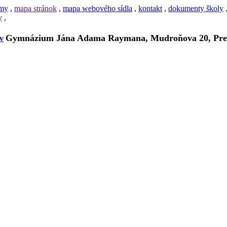
amy
,
mapa stránok
,
mapa webového sídla
,
kontakt
,
dokumenty školy
y
,
Gymnázium Jána Adama Raymana, Mudroňova 20, Pre