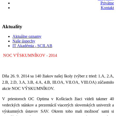
Privátne
Kontakt
Aktuality
Aktuálne oznamy
Naše úspechy
IT Akadémia - SCILAB
NOC VÝSKUMNÍKOV - 2014
Dňa 26. 9. 2014 sa 140 žiakov našej školy (výber z tried: 1.A, 2.A,
2.B, 2.D, 3.A, 3.B, 4.A, 4.B, III.OA, VII.OA, VIII.OA) zúčastnilo
akcie NOC VÝSKUMNÍKOV.
V priestoroch OC Optima v Košiciach žiaci videli takmer 40
vedeckých stánkov a prezentácií viacerých slovenských univerzít a
výskumných ústavov SAV. Okrem toho mali možnosť sami si