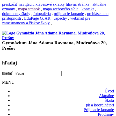
preskočiť navigáciu
klávesové skratky
hlavná stránka
,
aktuálne
oznamy
,
mapa stránok
,
mapa webového sídla
,
kontakt
,
dokumenty školy
,
fotogaléria
,
prijímacie konanie
,
prehlásenie o
prístupnosti
,
EduPage GJAR
,
úspechy
,
webmail pre
zamestnancov a žiakov školy
,
Gymnázium Jána Adama Raymana, Mudroňova 20,
Prešov
hľadaj
hladať
MENU
Úvod
Aktuálne
Škola
pk a koordinátori
Prijímacie konanie
Programy