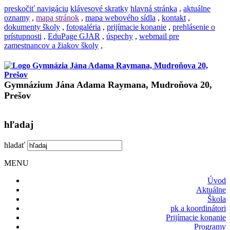
preskočiť navigáciu
klávesové skratky
hlavná stránka
,
aktuálne
oznamy
,
mapa stránok
,
mapa webového sídla
,
kontakt
,
dokumenty školy
,
fotogaléria
,
prijímacie konanie
,
prehlásenie o
prístupnosti
,
EduPage GJAR
,
úspechy
,
webmail pre
zamestnancov a žiakov školy
,
Gymnázium Jána Adama Raymana, Mudroňova 20,
Prešov
hľadaj
hladať
MENU
Úvod
Aktuálne
Škola
pk a koordinátori
Prijímacie konanie
Programy