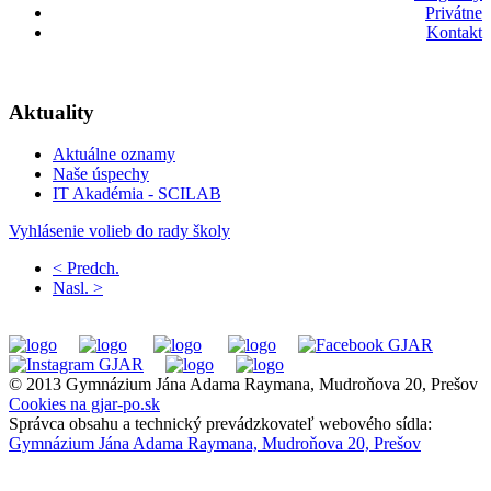
Privátne
Kontakt
Aktuality
Aktuálne oznamy
Naše úspechy
IT Akadémia - SCILAB
Vyhlásenie volieb do rady školy
< Predch.
Nasl. >
© 2013 Gymnázium Jána Adama Raymana, Mudroňova 20, Prešov
Cookies na gjar-po.sk
Správca obsahu a technický prevádzkovateľ webového sídla:
Gymnázium Jána Adama Raymana, Mudroňova 20, Prešov