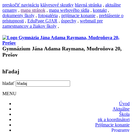
preskočiť navigáciu
klávesové skratky
hlavná stránka
,
aktuálne
oznamy
,
mapa stránok
,
mapa webového sídla
,
kontakt
,
dokumenty školy
,
fotogaléria
,
prijímacie konanie
,
prehlásenie o
prístupnosti
,
EduPage GJAR
,
úspechy
,
webmail pre
zamestnancov a žiakov školy
,
Gymnázium Jána Adama Raymana, Mudroňova 20,
Prešov
hľadaj
hladať
MENU
Úvod
Aktuálne
Škola
pk a koordinátori
Prijímacie konanie
Programy