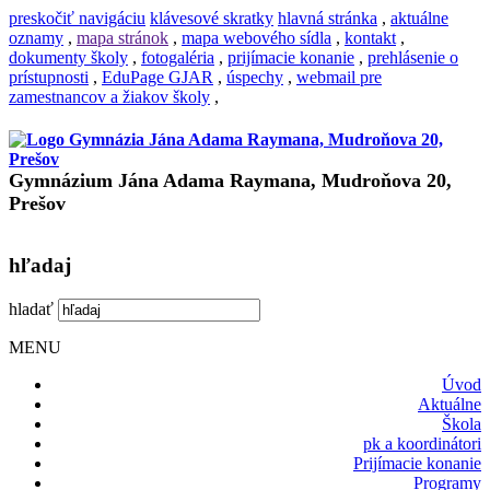
preskočiť navigáciu
klávesové skratky
hlavná stránka
,
aktuálne
oznamy
,
mapa stránok
,
mapa webového sídla
,
kontakt
,
dokumenty školy
,
fotogaléria
,
prijímacie konanie
,
prehlásenie o
prístupnosti
,
EduPage GJAR
,
úspechy
,
webmail pre
zamestnancov a žiakov školy
,
Gymnázium Jána Adama Raymana, Mudroňova 20,
Prešov
hľadaj
hladať
MENU
Úvod
Aktuálne
Škola
pk a koordinátori
Prijímacie konanie
Programy