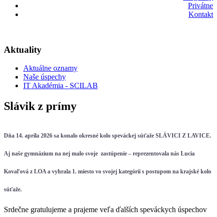
Privátne
Kontakt
Aktuality
Aktuálne oznamy
Naše úspechy
IT Akadémia - SCILAB
Slávik z prímy
Dňa 14. apríla 2026 sa konalo okresné kolo speváckej súťaže SLÁVICI Z LAVICE.
Aj naše gymnázium na nej malo svoje zastúpenie – reprezentovala nás
Lucia
Kovaľová z I.OA a vyhrala 1. miesto vo svojej kategórii s postupom na krajské kolo
súťaže
.
Srdečne gratulujeme a prajeme veľa ďalších speváckych úspechov