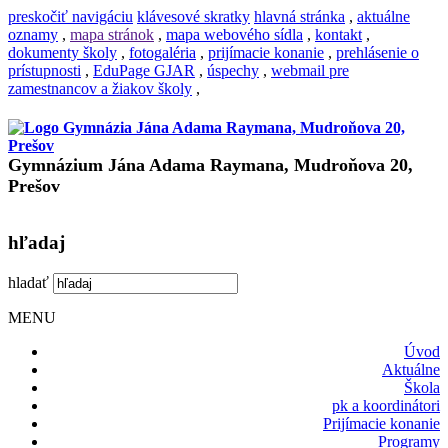
preskočiť navigáciu
klávesové skratky
hlavná stránka
,
aktuálne
oznamy
,
mapa stránok
,
mapa webového sídla
,
kontakt
,
dokumenty školy
,
fotogaléria
,
prijímacie konanie
,
prehlásenie o
prístupnosti
,
EduPage GJAR
,
úspechy
,
webmail pre
zamestnancov a žiakov školy
,
Gymnázium Jána Adama Raymana, Mudroňova 20,
Prešov
hľadaj
hladať
MENU
Úvod
Aktuálne
Škola
pk a koordinátori
Prijímacie konanie
Programy