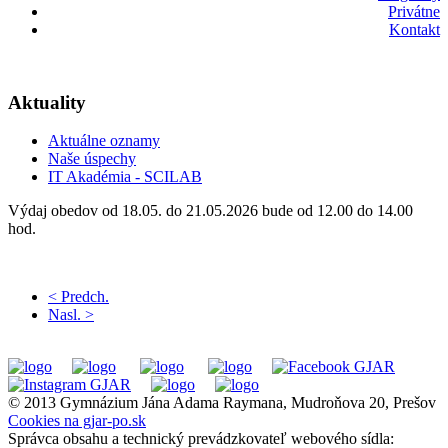
Privátne
Kontakt
Aktuality
Aktuálne oznamy
Naše úspechy
IT Akadémia - SCILAB
Výdaj obedov od 18.05. do 21.05.2026 bude od 12.00 do 14.00
hod.
< Predch.
Nasl. >
© 2013 Gymnázium Jána Adama Raymana, Mudroňova 20, Prešov
Cookies na gjar-po.sk
Správca obsahu a technický prevádzkovateľ webového sídla: