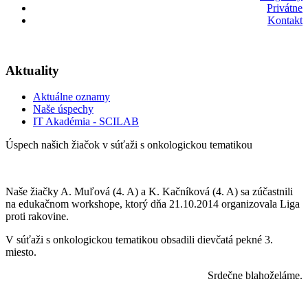
Privátne
Kontakt
Aktuality
Aktuálne oznamy
Naše úspechy
IT Akadémia - SCILAB
Úspech našich žiačok v súťaži s onkologickou tematikou
Naše žiačky A. Muľová (4. A) a K. Kačníková (4. A) sa zúčastnili
na edukačnom workshope, ktorý dňa 21.10.2014 organizovala Liga
proti rakovine.
V súťaži s onkologickou tematikou obsadili dievčatá pekné 3.
miesto.
Srdečne blahoželáme.