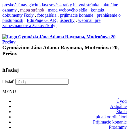
preskočiť navigáciu
klávesové skratky
hlavná stránka
,
aktuálne
oznamy
,
mapa stránok
,
mapa webového sídla
,
kontakt
,
dokumenty školy
,
fotogaléria
,
prijímacie konanie
,
prehlásenie o
prístupnosti
,
EduPage GJAR
,
úspechy
,
webmail pre
zamestnancov a žiakov školy
,
Gymnázium Jána Adama Raymana, Mudroňova 20,
Prešov
hľadaj
hladať
MENU
Úvod
Aktuálne
Škola
pk a koordinátori
Prijímacie konanie
Programy