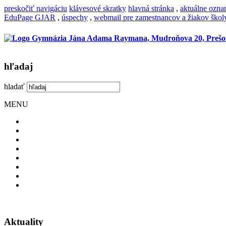
preskočiť navigáciu
klávesové skratky
hlavná stránka
,
aktuálne ozn
EduPage GJAR
,
úspechy
,
webmail pre zamestnancov a žiakov škol
hľadaj
hladať
MENU
Aktuality