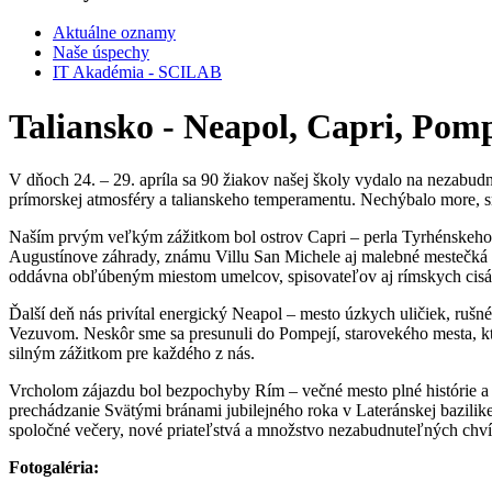
Aktuálne oznamy
Naše úspechy
IT Akadémia - SCILAB
Taliansko - Neapol, Capri, Pomp
V dňoch 24. – 29. apríla sa 90 žiakov našej školy vydalo na nezabudn
prímorskej atmosféry a talianskeho temperamentu. Nechýbalo more, sm
Naším prvým veľkým zážitkom bol ostrov Capri – perla Tyrhénskeho mo
Augustínove záhrady, známu Villu San Michele aj malebné mestečká Ca
oddávna obľúbeným miestom umelcov, spisovateľov aj rímskych cisár
Ďalší deň nás privítal energický Neapol – mesto úzkych uličiek, rušn
Vezuvom. Neskôr sme sa presunuli do Pompejí, starovekého mesta, kt
silným zážitkom pre každého z nás.
Vrcholom zájazdu bol bezpochyby Rím – večné mesto plné histórie
prechádzanie Svätými bránami jubilejného roka v Lateránskej bazilike
spoločné večery, nové priateľstvá a množstvo nezabudnuteľných chví
Fotogaléria: