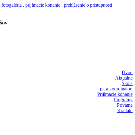
,
fotogaléria
,
prijímacie konanie
,
prehlásenie o prístupnosti
,
šov
Úvod
Aktuálne
Škola
pk a koordinátori
Prijímacie konanie
Programy
Privátne
Kontakt