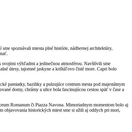
sme spoznávali miesta plné histórie, nádhernej architektúry,
nať.
s svojimi výhľadmi a jedinečnou atmosférou. Navštívili sme
né útesy, tajomné jaskyne a krištáľovo čisté more. Capri bolo
rické pamiatky, baziliky a pulzujúce centrum mesta pod majestátnym
ované domy, chrámy a ulice bola fascinujúcou cestou späť v čase a
m, Forum Romanum či Piazza Navona. Mimoriadnym momentom bolo aj
 objavovania historických miest sme si užili aj oddych pri mori,