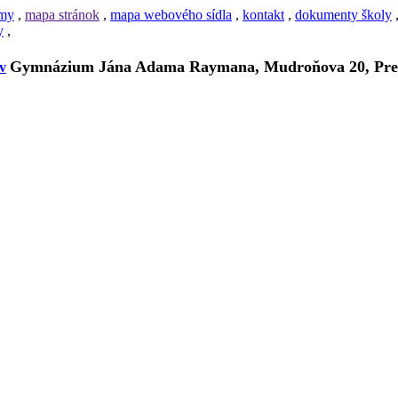
amy
,
mapa stránok
,
mapa webového sídla
,
kontakt
,
dokumenty školy
y
,
Gymnázium Jána Adama Raymana, Mudroňova 20, Pre