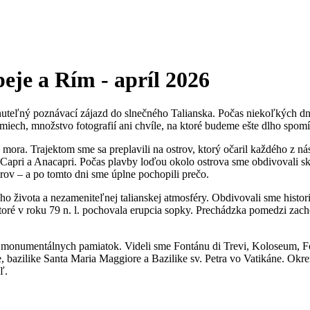
eje a Rím - apríl 2026
uteľný poznávací zájazd do slnečného Talianska. Počas niekoľkých dní 
iech, množstvo fotografií ani chvíle, na ktoré budeme ešte dlho spomí
ra. Trajektom sme sa preplavili na ostrov, ktorý očaril každého z ná
pri a Anacapri. Počas plavby loďou okolo ostrova sme obdivovali skal
ov – a po tomto dni sme úplne pochopili prečo.
ého života a nezameniteľnej talianskej atmosféry. Obdivovali sme histo
oré v roku 79 n. l. pochovala erupcia sopky. Prechádzka pomedzi zach
 a monumentálnych pamiatok. Videli sme Fontánu di Trevi, Koloseu
, bazilike Santa Maria Maggiore a Bazilike sv. Petra vo Vatikáne. Okrem
ľ.