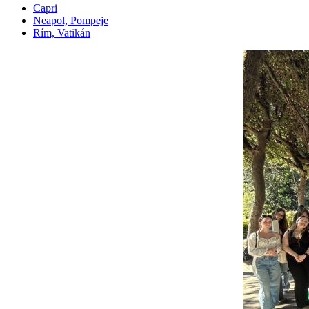
Capri
Neapol, Pompeje
Rím, Vatikán