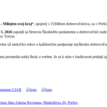
– Milujem svoj kraj“
, spojený s Týždňom dobrovoľníctva, sa v Prešov
 5. 2026
zapojili aj členovia Školského parlamentu a dobrovoľníci naše
ky Torysa.
elne už niekoľko rokov a každoročne podporuje myšlienku dobrovoľníc
u prostredia našej školy a veríme, že sa k nám v budúcnosti pridajú aj
ium Jána Adama Raymana, Mudroňova 20, Prešov