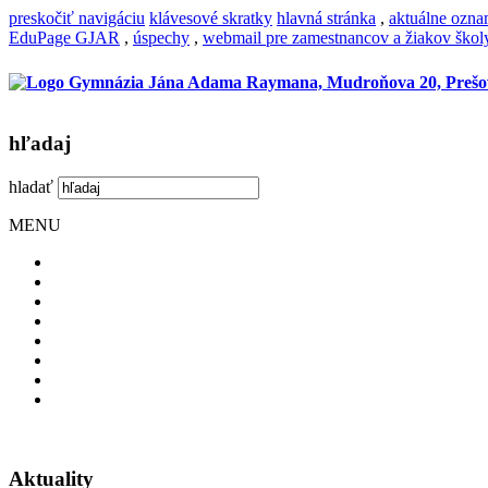
preskočiť navigáciu
klávesové skratky
hlavná stránka
,
aktuálne ozn
EduPage GJAR
,
úspechy
,
webmail pre zamestnancov a žiakov škol
hľadaj
hladať
MENU
Aktuality