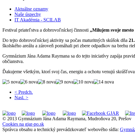
Aktuálne oznamy
Naše úspechy
IT Akadémia - SCILAB
Festival priateľstva a dobrovoľníckej činnosti
„Milujem svoje mesto 
Do tejto dobrovoľníckej aktivity sa počas maturitných skúšok dňa
21.
školského areálu a zároveň pomáhali pri zbere odpadkov na brehu rie
Gymnázium Jána Adama Raymana sa do tejto iniciatívy zapája pravid
občianstva.
Ďakujeme všetkým, ktorí svoj čas, energiu a ochotu venujú skrášľovani
< Predch.
Nasl. >
© 2013 Gymnázium Jána Adama Raymana, Mudroňova 20, Prešov
Cookies na gjar-po.sk
Správca obsahu a technický prevádzkovateľ webového sídla:
Gymnáz