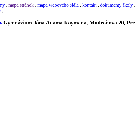
amy
,
mapa stránok
,
mapa webového sídla
,
kontakt
,
dokumenty školy
y
,
Gymnázium Jána Adama Raymana, Mudroňova 20, Pre