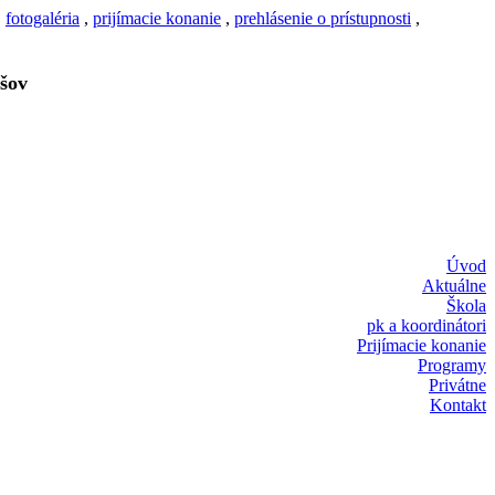
,
fotogaléria
,
prijímacie konanie
,
prehlásenie o prístupnosti
,
šov
Úvod
Aktuálne
Škola
pk a koordinátori
Prijímacie konanie
Programy
Privátne
Kontakt