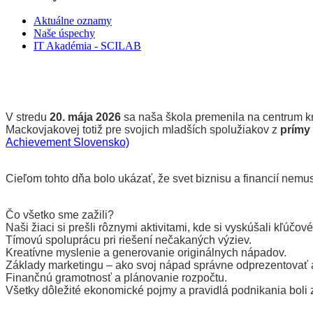
Aktuálne oznamy
Naše úspechy
IT Akadémia - SCILAB
V stredu
20. mája 2026
sa naša škola premenila na centrum krea
Mackovjakovej totiž pre svojich mladších spolužiakov z
prímy
Achievement Slovensko)
Cieľom tohto dňa bolo ukázať, že svet biznisu a financií nemu
Čo všetko sme zažili?
Naši žiaci si prešli rôznymi aktivitami, kde si vyskúšali kľúčov
Tímovú spoluprácu pri riešení nečakaných výziev.
Kreatívne myslenie a generovanie originálnych nápadov.
Základy marketingu – ako svoj nápad správne odprezentovať a
Finančnú gramotnosť a plánovanie rozpočtu.
Všetky dôležité ekonomické pojmy a pravidlá podnikania boli 