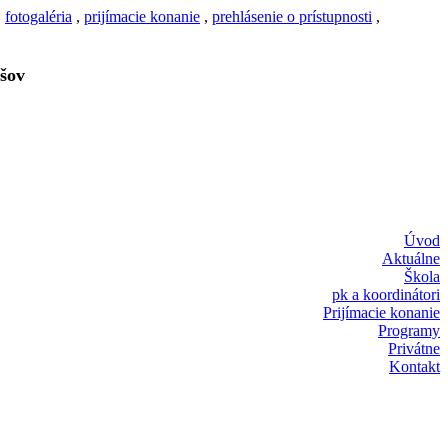
,
fotogaléria
,
prijímacie konanie
,
prehlásenie o prístupnosti
,
šov
Úvod
Aktuálne
Škola
pk a koordinátori
Prijímacie konanie
Programy
Privátne
Kontakt