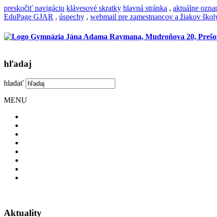
preskočiť navigáciu
klávesové skratky
hlavná stránka
,
aktuálne ozn
EduPage GJAR
,
úspechy
,
webmail pre zamestnancov a žiakov škol
hľadaj
hladať
MENU
Aktuality