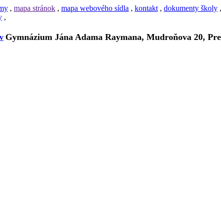
amy
,
mapa stránok
,
mapa webového sídla
,
kontakt
,
dokumenty školy
y
,
Gymnázium Jána Adama Raymana, Mudroňova 20, Pre