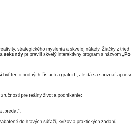
tivity, strategického myslenia a skvelej nálady. Žiačky z tried
a
sekundy
pripravili skvelý interaktívny program s názvom
„Po
sí byť len o nudných číslach a grafoch, ale dá sa spoznať aj n
é zručnosti pre reálny život a podnikanie:
 „predať“.
zabalené do hravých súťaží, kvízov a praktických zadaní.