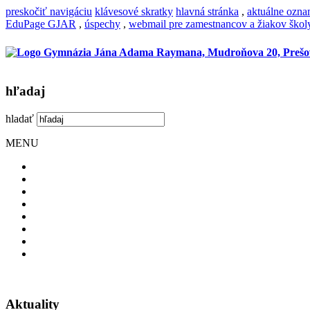
preskočiť navigáciu
klávesové skratky
hlavná stránka
,
aktuálne ozn
EduPage GJAR
,
úspechy
,
webmail pre zamestnancov a žiakov škol
hľadaj
hladať
MENU
Aktuality