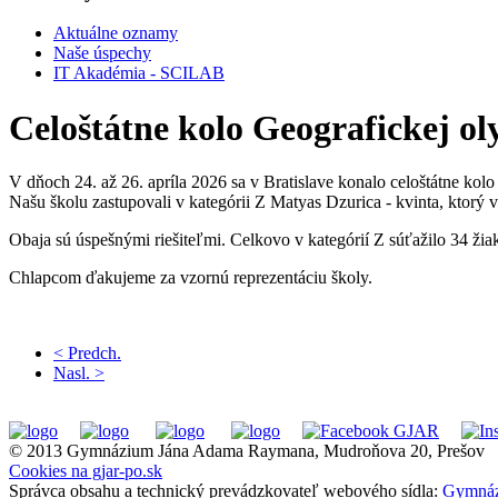
Aktuálne oznamy
Naše úspechy
IT Akadémia - SCILAB
Celoštátne kolo Geografickej o
V dňoch 24. až 26. apríla 2026 sa v Bratislave konalo celoštátne kolo
Našu školu zastupovali v kategórii Z Matyas Dzurica - kvinta, ktorý 
Obaja sú úspešnými riešiteľmi. Celkovo v kategórií Z súťažilo 34 žia
Chlapcom ďakujeme za vzornú reprezentáciu školy.
< Predch.
Nasl. >
© 2013 Gymnázium Jána Adama Raymana, Mudroňova 20, Prešov
Cookies na gjar-po.sk
Správca obsahu a technický prevádzkovateľ webového sídla:
Gymnáz