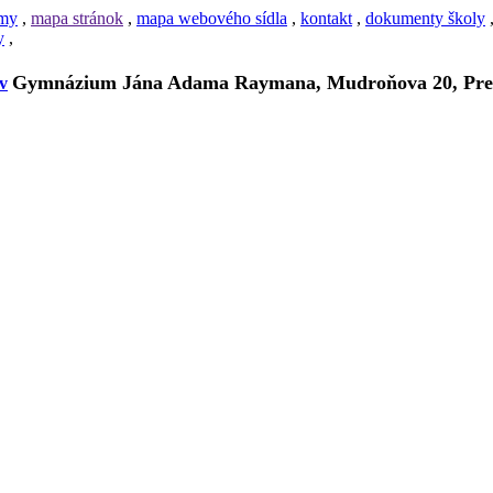
amy
,
mapa stránok
,
mapa webového sídla
,
kontakt
,
dokumenty školy
y
,
Gymnázium Jána Adama Raymana, Mudroňova 20, Pre