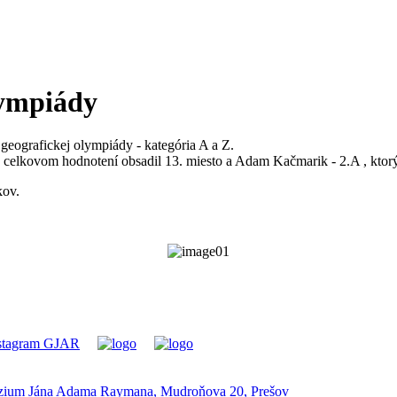
lympiády
 geografickej olympiády - kategória A a Z.
v celkovom hodnotení obsadil 13. miesto a Adam Kačmarik - 2.A , ktorý
kov.
ium Jána Adama Raymana, Mudroňova 20, Prešov