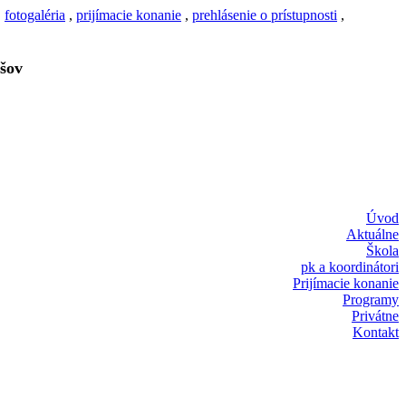
,
fotogaléria
,
prijímacie konanie
,
prehlásenie o prístupnosti
,
šov
Úvod
Aktuálne
Škola
pk a koordinátori
Prijímacie konanie
Programy
Privátne
Kontakt