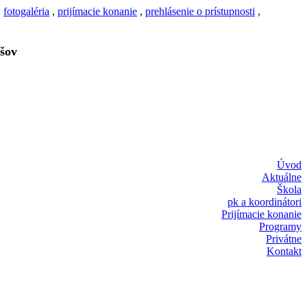
,
fotogaléria
,
prijímacie konanie
,
prehlásenie o prístupnosti
,
šov
Úvod
Aktuálne
Škola
pk a koordinátori
Prijímacie konanie
Programy
Privátne
Kontakt