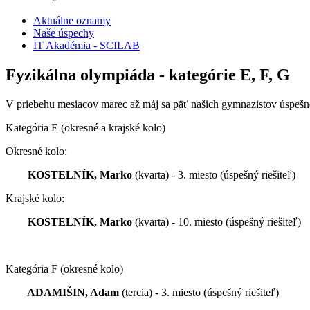
Aktuálne oznamy
Naše úspechy
IT Akadémia - SCILAB
Fyzikálna olympiáda - kategórie E, F, G
V priebehu mesiacov marec až máj sa päť našich gymnazistov úspešne z
Kategória E
(okresné a krajské kolo)
Okresné kolo:
KOSTELNÍK, Marko
(kvarta) - 3. miesto
(úspešný riešiteľ)
Krajské kolo:
KOSTELNÍK, Marko
(kvarta) - 10. miesto
(úspešný riešiteľ)
Kategória F (okresné kolo)
ADAMIŠIN, Adam
(tercia) - 3. miesto
(úspešný riešiteľ)