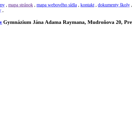
amy
,
mapa stránok
,
mapa webového sídla
,
kontakt
,
dokumenty školy
y
,
Gymnázium Jána Adama Raymana, Mudroňova 20, Pre