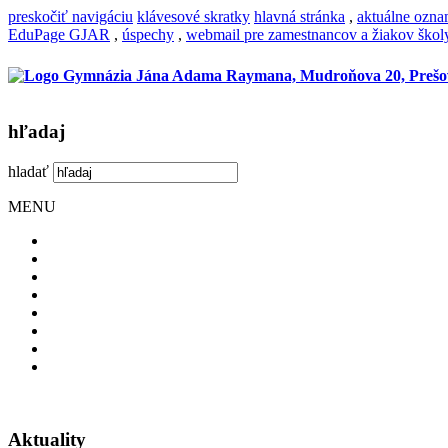
preskočiť navigáciu
klávesové skratky
hlavná stránka
,
aktuálne ozn
EduPage GJAR
,
úspechy
,
webmail pre zamestnancov a žiakov škol
hľadaj
hladať
MENU
Aktuality