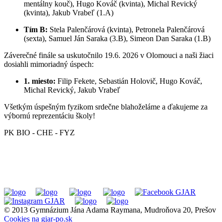
mentálny kouč), Hugo Kováč (kvinta), Michal Revický
(kvinta), Jakub Vrabeľ (1.A)
Tím B:
Stela Palenčárová (kvinta), Petronela Palenčárová
(sexta), Samuel Ján Saraka (3.B), Simeon Dan Saraka (1.B)
Záverečné finále sa uskutočnilo 19.6. 2026 v Olomouci a naši žiaci
dosiahli mimoriadný úspech:
1. miesto:
Filip Fekete, Sebastián Holovič, Hugo Kováč,
Michal Revický, Jakub Vrabeľ
Všetkým úspešným fyzikom srdečne blahoželáme a ďakujeme za
výbornú reprezentáciu školy!
PK BIO - CHE - FYZ
© 2013 Gymnázium Jána Adama Raymana, Mudroňova 20, Prešov
Cookies na gjar-po.sk