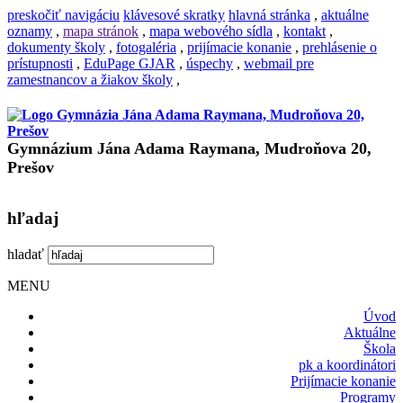
preskočiť navigáciu
klávesové skratky
hlavná stránka
,
aktuálne
oznamy
,
mapa stránok
,
mapa webového sídla
,
kontakt
,
dokumenty školy
,
fotogaléria
,
prijímacie konanie
,
prehlásenie o
prístupnosti
,
EduPage GJAR
,
úspechy
,
webmail pre
zamestnancov a žiakov školy
,
Gymnázium Jána Adama Raymana, Mudroňova 20,
Prešov
hľadaj
hladať
MENU
Úvod
Aktuálne
Škola
pk a koordinátori
Prijímacie konanie
Programy