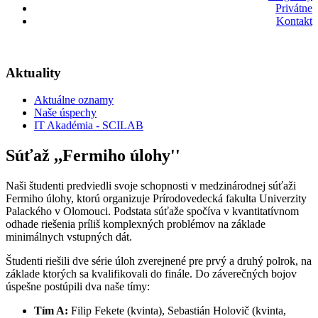
Privátne
Kontakt
Aktuality
Aktuálne oznamy
Naše úspechy
IT Akadémia - SCILAB
Súťaž ,,Fermiho úlohy''
Naši študenti predviedli svoje schopnosti v medzinárodnej súťaži
Fermiho úlohy, ktorú organizuje Prírodovedecká fakulta Univerzity
Palackého v Olomouci. Podstata súťaže spočíva v kvantitatívnom
odhade riešenia príliš komplexných problémov na základe
minimálnych vstupných dát.
Študenti riešili dve série úloh zverejnené pre prvý a druhý polrok, na
základe ktorých sa kvalifikovali do finále. Do záverečných bojov
úspešne postúpili dva naše tímy:
Tím A:
Filip Fekete (kvinta), Sebastián Holovič (kvinta,