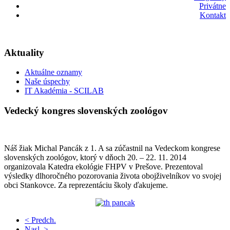
Privátne
Kontakt
Aktuality
Aktuálne oznamy
Naše úspechy
IT Akadémia - SCILAB
Vedecký kongres slovenských zoológov
Náš žiak Michal Pancák z 1. A sa zúčastnil na Vedeckom kongrese
slovenských zoológov, ktorý v dňoch 20. – 22. 11. 2014
organizovala Katedra ekológie FHPV v Prešove. Prezentoval
výsledky dlhoročného pozorovania života obojživelníkov vo svojej
obci Stankovce. Za reprezentáciu školy ďakujeme.
< Predch.
Nasl. >