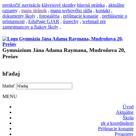
preskočiť navigáciu
klávesové skratky
hlavná stránka
,
aktuálne
oznamy
,
mapa stránok
,
mapa webového sídla
,
kontakt
,
dokumenty školy
,
fotogaléria
,
prijímacie konanie
,
prehlásenie o
prístupnosti
,
EduPage GJAR
,
úspechy
,
webmail pre
zamestnancov a žiakov školy
,
Gymnázium Jána Adama Raymana, Mudroňova 20,
Prešov
hľadaj
hladať
MENU
Úvod
Aktuálne
Škola
pk a koordinátori
Prijímacie konanie
Programy