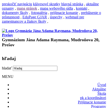
preskočiť navigáciu
klávesové skratky
hlavná stránka
,
aktuálne
oznamy
,
mapa stránok
,
mapa webového sídla
,
kontakt
,
dokumenty školy
,
fotogaléria
,
prijímacie konanie
,
prehlásenie o
prístupnosti
,
EduPage GJAR
,
úspechy
,
webmail pre
zamestnancov a žiakov školy
,
Gymnázium Jána Adama Raymana, Mudroňova 20,
Prešov
hľadaj
hladať
MENU
Úvod
Aktuálne
Škola
pk a koordinátori
Prijímacie konanie
Programy