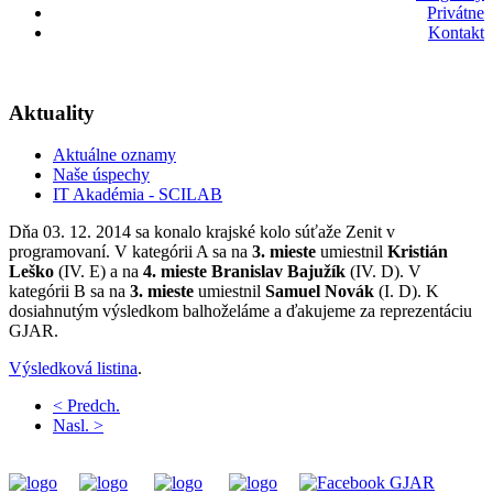
Privátne
Kontakt
Aktuality
Aktuálne oznamy
Naše úspechy
IT Akadémia - SCILAB
Dňa 03. 12. 2014 sa konalo krajské kolo súťaže Zenit v
programovaní. V kategórii A sa na
3. mieste
umiestnil
Kristián
Leško
(IV. E) a na
4. mieste
Branislav Bajužík
(IV. D). V
kategórii B sa na
3. mieste
umiestnil
Samuel Novák
(I. D). K
dosiahnutým výsledkom balhoželáme a ďakujeme za reprezentáciu
GJAR.
Výsledková listina
.
< Predch.
Nasl. >