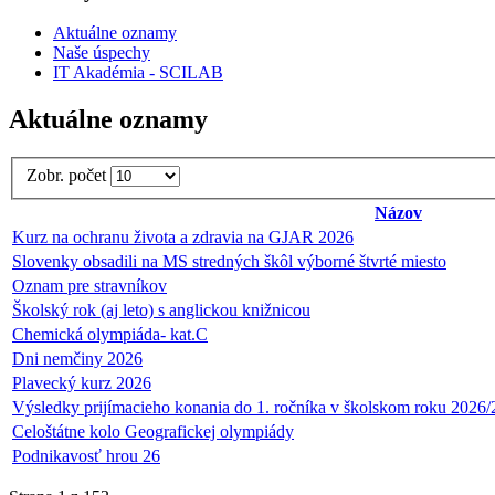
Aktuálne oznamy
Naše úspechy
IT Akadémia - SCILAB
Aktuálne oznamy
Zobr. počet
Názov
Kurz na ochranu života a zdravia na GJAR 2026
Slovenky obsadili na MS stredných škôl výborné štvrté miesto
Oznam pre stravníkov
Školský rok (aj leto) s anglickou knižnicou
Chemická olympiáda- kat.C
Dni nemčiny 2026
Plavecký kurz 2026
Výsledky prijímacieho konania do 1. ročníka v školskom roku 20
Celoštátne kolo Geografickej olympiády
Podnikavosť hrou 26