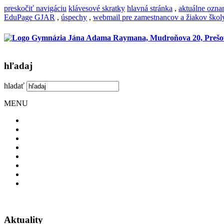
preskočiť navigáciu
klávesové skratky
hlavná stránka
,
aktuálne ozn
EduPage GJAR
,
úspechy
,
webmail pre zamestnancov a žiakov škol
hľadaj
hladať
MENU
Aktuality