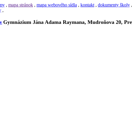
amy
,
mapa stránok
,
mapa webového sídla
,
kontakt
,
dokumenty školy
y
,
Gymnázium Jána Adama Raymana, Mudroňova 20, Pre