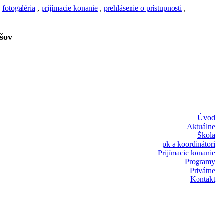
,
fotogaléria
,
prijímacie konanie
,
prehlásenie o prístupnosti
,
šov
Úvod
Aktuálne
Škola
pk a koordinátori
Prijímacie konanie
Programy
Privátne
Kontakt