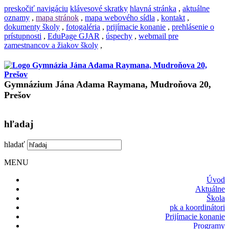
preskočiť navigáciu
klávesové skratky
hlavná stránka
,
aktuálne
oznamy
,
mapa stránok
,
mapa webového sídla
,
kontakt
,
dokumenty školy
,
fotogaléria
,
prijímacie konanie
,
prehlásenie o
prístupnosti
,
EduPage GJAR
,
úspechy
,
webmail pre
zamestnancov a žiakov školy
,
Gymnázium Jána Adama Raymana, Mudroňova 20,
Prešov
hľadaj
hladať
MENU
Úvod
Aktuálne
Škola
pk a koordinátori
Prijímacie konanie
Programy