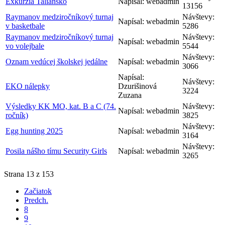
Exkurzia Taliansko
Napísal: webadmin
13156
Raymanov medziročníkový turnaj
Návštevy:
Napísal: webadmin
v basketbale
5286
Raymanov medziročníkový turnaj
Návštevy:
Napísal: webadmin
vo volejbale
5544
Návštevy:
Oznam vedúcej školskej jedálne
Napísal: webadmin
3066
Napísal:
Návštevy:
EKO nálepky
Dzurišinová
3224
Zuzana
Výsledky KK MO, kat. B a C (74.
Návštevy:
Napísal: webadmin
ročník)
3825
Návštevy:
Egg hunting 2025
Napísal: webadmin
3164
Návštevy:
Posila nášho tímu Security Girls
Napísal: webadmin
3265
Strana 13 z 153
Začiatok
Predch.
8
9