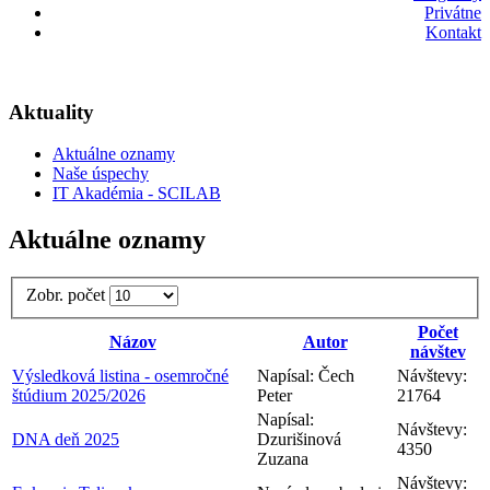
Privátne
Kontakt
Aktuality
Aktuálne oznamy
Naše úspechy
IT Akadémia - SCILAB
Aktuálne oznamy
Zobr. počet
Počet
Názov
Autor
návštev
Výsledková listina - osemročné
Napísal: Čech
Návštevy:
štúdium 2025/2026
Peter
21764
Napísal:
Návštevy:
DNA deň 2025
Dzurišinová
4350
Zuzana
Návštevy: