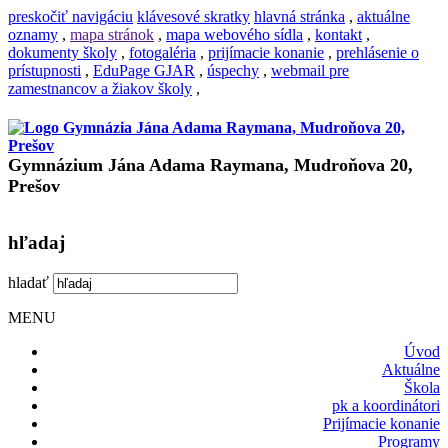
preskočiť navigáciu
klávesové skratky
hlavná stránka
,
aktuálne
oznamy
,
mapa stránok
,
mapa webového sídla
,
kontakt
,
dokumenty školy
,
fotogaléria
,
prijímacie konanie
,
prehlásenie o
prístupnosti
,
EduPage GJAR
,
úspechy
,
webmail pre
zamestnancov a žiakov školy
,
Gymnázium Jána Adama Raymana, Mudroňova 20,
Prešov
hľadaj
hladať
MENU
Úvod
Aktuálne
Škola
pk a koordinátori
Prijímacie konanie
Programy