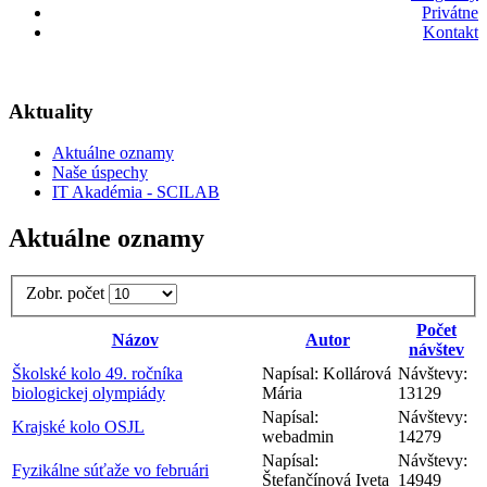
Privátne
Kontakt
Aktuality
Aktuálne oznamy
Naše úspechy
IT Akadémia - SCILAB
Aktuálne oznamy
Zobr. počet
Počet
Názov
Autor
návštev
Školské kolo 49. ročníka
Napísal: Kollárová
Návštevy:
biologickej olympiády
Mária
13129
Napísal:
Návštevy:
Krajské kolo OSJL
webadmin
14279
Napísal:
Návštevy:
Fyzikálne súťaže vo februári
Štefančínová Iveta
14949