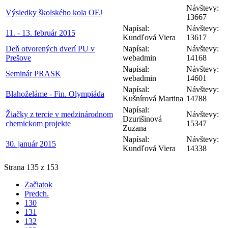
Návštevy:
Výsledky školského kola OFJ
13667
Napísal:
Návštevy:
11. - 13. február 2015
Kundľová Viera
13617
Deň otvorených dverí PU v
Napísal:
Návštevy:
Prešove
webadmin
14168
Napísal:
Návštevy:
Seminár PRASK
webadmin
14601
Napísal:
Návštevy:
Blahoželáme - Fin. Olympiáda
Kušnírová Martina
14788
Napísal:
Žiačky z tercie v medzinárodnom
Návštevy:
Dzurišinová
chemickom projekte
15347
Zuzana
Napísal:
Návštevy:
30. január 2015
Kundľová Viera
14338
Strana 135 z 153
Začiatok
Predch.
130
131
132