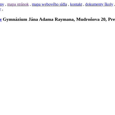
amy
,
mapa stránok
,
mapa webového sídla
,
kontakt
,
dokumenty školy
y
,
Gymnázium Jána Adama Raymana, Mudroňova 20, Pre