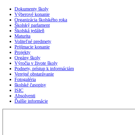
Dokumenty školy
Výberové konanie
Organizácia školského roka
Školský parlament
Školská jedáleň
Maturita
Voliteľné predmety
Prijímacie konanie
Projekty
Orgány školy
Výročia v živote školy
Podnety, prístup k informáciám
Verejné obstarávanie
Fotogaléria
školské časopisy
ISIC
Absolventi
Ďalšie informácie