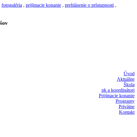
,
fotogaléria
,
prijímacie konanie
,
prehlásenie o prístupnosti
,
šov
Úvod
Aktuálne
Škola
pk a koordinátori
Prijímacie konanie
Programy
Privátne
Kontakt