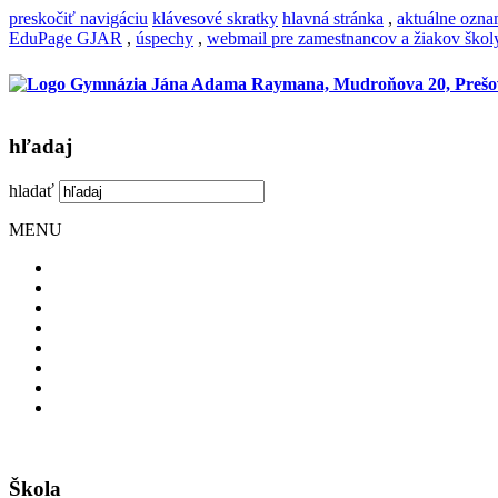
preskočiť navigáciu
klávesové skratky
hlavná stránka
,
aktuálne ozn
EduPage GJAR
,
úspechy
,
webmail pre zamestnancov a žiakov škol
hľadaj
hladať
MENU
Škola