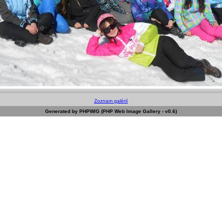
Zoznam galérií
Generated by PHPWIG (PHP Web Image Gallery - v0.6)