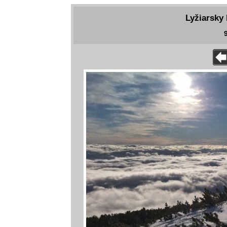
Lyžiarsky 
9