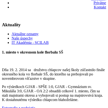
Privátne
Kontakt
Aktuality
Aktuálne oznamy
Naše úspechy
IT Akadémia - SCILAB
1. miesto v okresnom kole florbalu SŠ
Dňa 19. 2. 2014 sa družstvo chlapcov našej školy zúčastnilo finále
okresného kola vo florbale SŠ, do ktorého sa prebojovali po
novembrovom víťazstve v skupine.
Po výsledkoch GJAR - SPŠE 1:0, GJAR - Gymnázium sv.
Mikuláša 3:0, GJAR - OA 2:2 obsadili celkové 1. miesto, čím sa
stali majstrami okresu a vybojovali si postup na majstrovstvá kraja.
K dosiahnutému výsledku chlapcom blahoželáme.
Fotografie z podujatia
.