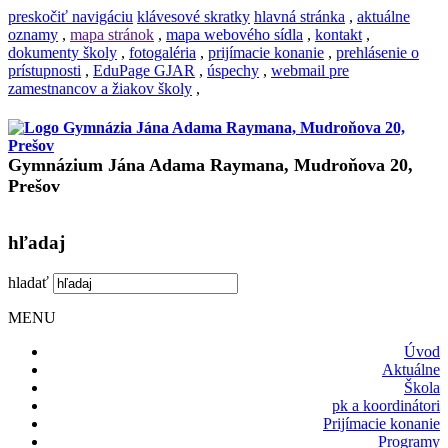
preskočiť navigáciu
klávesové skratky
hlavná stránka
,
aktuálne
oznamy
,
mapa stránok
,
mapa webového sídla
,
kontakt
,
dokumenty školy
,
fotogaléria
,
prijímacie konanie
,
prehlásenie o
prístupnosti
,
EduPage GJAR
,
úspechy
,
webmail pre
zamestnancov a žiakov školy
,
Gymnázium Jána Adama Raymana, Mudroňova 20,
Prešov
hľadaj
hladať
MENU
Úvod
Aktuálne
Škola
pk a koordinátori
Prijímacie konanie
Programy