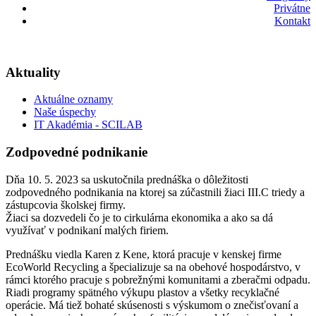
Privátne
Kontakt
Aktuality
Aktuálne oznamy
Naše úspechy
IT Akadémia - SCILAB
Zodpovedné podnikanie
Dňa 10. 5. 2023 sa uskutočnila prednáška o dôležitosti
zodpovedného podnikania na ktorej sa zúčastnili žiaci III.C triedy a
zástupcovia školskej firmy.
Žiaci sa dozvedeli čo je to cirkulárna ekonomika a ako sa dá
využívať v podnikaní malých firiem.
Prednášku viedla Karen z Kene, ktorá pracuje v kenskej firme
EcoWorld Recycling a špecializuje sa na obehové hospodárstvo, v
rámci ktorého pracuje s pobrežnými komunitami a zberačmi odpadu.
Riadi programy spätného výkupu plastov a všetky recyklačné
operácie. Má tiež bohaté skúsenosti s výskumom o znečisťovaní a