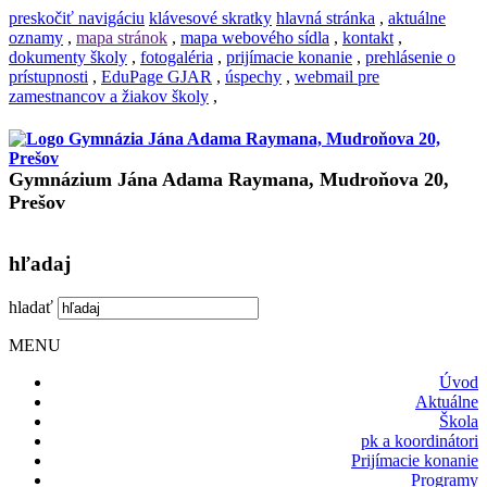
preskočiť navigáciu
klávesové skratky
hlavná stránka
,
aktuálne
oznamy
,
mapa stránok
,
mapa webového sídla
,
kontakt
,
dokumenty školy
,
fotogaléria
,
prijímacie konanie
,
prehlásenie o
prístupnosti
,
EduPage GJAR
,
úspechy
,
webmail pre
zamestnancov a žiakov školy
,
Gymnázium Jána Adama Raymana, Mudroňova 20,
Prešov
hľadaj
hladať
MENU
Úvod
Aktuálne
Škola
pk a koordinátori
Prijímacie konanie
Programy