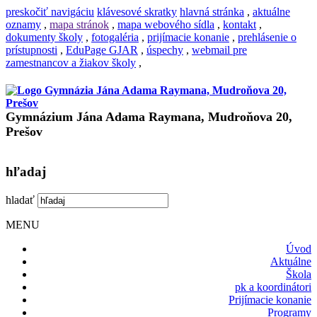
preskočiť navigáciu
klávesové skratky
hlavná stránka
,
aktuálne
oznamy
,
mapa stránok
,
mapa webového sídla
,
kontakt
,
dokumenty školy
,
fotogaléria
,
prijímacie konanie
,
prehlásenie o
prístupnosti
,
EduPage GJAR
,
úspechy
,
webmail pre
zamestnancov a žiakov školy
,
Gymnázium Jána Adama Raymana, Mudroňova 20,
Prešov
hľadaj
hladať
MENU
Úvod
Aktuálne
Škola
pk a koordinátori
Prijímacie konanie
Programy