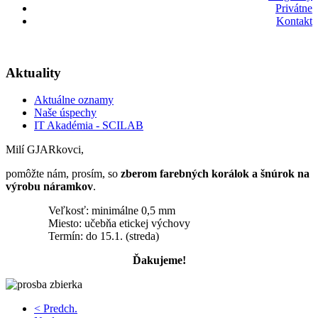
Privátne
Kontakt
Aktuality
Aktuálne oznamy
Naše úspechy
IT Akadémia - SCILAB
Milí GJARkovci,
pomôžte nám, prosím, so
zberom farebných korálok a šnúrok na
výrobu náramkov
.
Veľkosť: minimálne 0,5 mm
Miesto: učebňa etickej výchovy
Termín: do 15.1. (streda)
Ďakujeme!
< Predch.