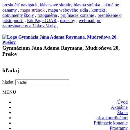
preskočiť navigáciu
klávesové skratky
hlavná stránka
,
aktuálne
oznamy
,
mapa stránok
,
mapa webového sídla
,
kontakt
,
dokumenty školy
,
fotogaléria
,
prijímacie konanie
,
prehlásenie o
prístupnosti
,
EduPage GJAR
,
úspechy
,
webmail pre
zamestnancov a žiakov školy
,
Gymnázium Jána Adama Raymana, Mudroňova 20,
Prešov
hľadaj
hladať
MENU
Úvod
Aktuálne
Škola
pk a koordinátori
Prijímacie konanie
Programy