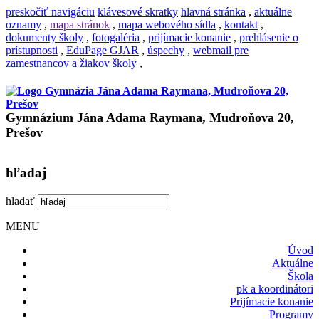
preskočiť navigáciu
klávesové skratky
hlavná stránka
,
aktuálne
oznamy
,
mapa stránok
,
mapa webového sídla
,
kontakt
,
dokumenty školy
,
fotogaléria
,
prijímacie konanie
,
prehlásenie o
prístupnosti
,
EduPage GJAR
,
úspechy
,
webmail pre
zamestnancov a žiakov školy
,
Gymnázium Jána Adama Raymana, Mudroňova 20,
Prešov
hľadaj
hladať
MENU
Úvod
Aktuálne
Škola
pk a koordinátori
Prijímacie konanie
Programy