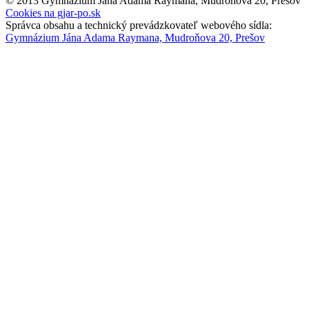
© 2013 Gymnázium Jána Adama Raymana, Mudroňova 20, Prešov
Cookies na gjar-po.sk
Správca obsahu a technický prevádzkovateľ webového sídla:
Gymnázium Jána Adama Raymana, Mudroňova 20, Prešov