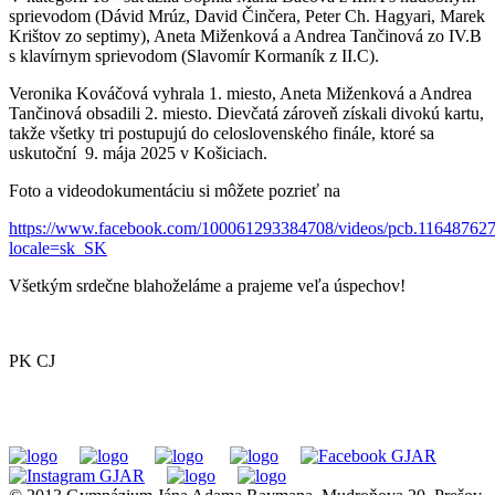
sprievodom (Dávid Mrúz, David Činčera, Peter Ch. Hagyari, Marek
Krištov zo septimy), Aneta Miženková a Andrea Tančinová zo IV.B
s klavírnym sprievodom (Slavomír Kormaník z II.C).
Veronika Kováčová vyhrala 1. miesto, Aneta Miženková a Andrea
Tančinová obsadili 2. miesto. Dievčatá zároveň získali divokú kartu,
takže všetky tri postupujú do celoslovenského finále, ktoré sa
uskutoční 9. mája 2025 v Košiciach.
Foto a videodokumentáciu si môžete pozrieť na
https://www.facebook.com/100061293384708/videos/pcb.1164876
locale=sk_SK
Všetkým srdečne blahoželáme a prajeme veľa úspechov!
PK CJ