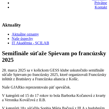
Privátne
Kontakt
Aktuality
Aktuálne oznamy
Naše úspechy
IT Akadémia - SCILAB
Semifinále súťaže Spievam po francúzsky
2025
28. marca 2025 sa v košickom GESS klube uskutočnilo semifinále
súťaže Spievam po francúzsky 2025, ktoré organizovali Francúzsky
inštitút z Bratislavy a Francúzska aliancia z Košíc.
Naše GJARko reprezentovalo päť speváčok.
V kategórii od 15 do 17 rokov to bola Barborka Kočanová z kvarty
a Veronika Kováčová z II.B.
V kategórii 18+ súťažila Sophia Mária Bačová z III.A s hudobným