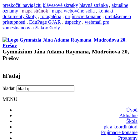
preskočiť navigáciu
klávesové skratky
hlavná stránka
,
aktuálne
oznamy
,
mapa stránok
,
mapa webového sídla
,
kontakt
,
dokumenty školy
,
fotogaléria
,
prijímacie konanie
,
prehlásenie o
prístupnosti
,
EduPage GJAR
,
úspechy
,
webmail pre
zamestnancov a žiakov školy
,
Gymnázium Jána Adama Raymana, Mudroňova 20,
Prešov
hľadaj
hladať
MENU
Úvod
Aktuálne
Škola
pk a koordinátori
Prijímacie konanie
Programy