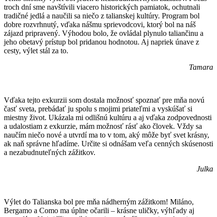
troch dní sme navštívili viacero historických pamiatok, ochutnali
tradičné jedlá a naučili sa niečo z talianskej kultúry. Program bol
dobre rozvrhnutý, vďaka nášmu sprievodcovi, ktorý bol na náš
zájazd pripravený. Výhodou bolo, že ovládal plynulo taliančinu a
jeho obetavý prístup bol pridanou hodnotou. Aj napriek únave z
cesty, výlet stál za to.
Tamara
Vďaka tejto exkurzii som dostala možnosť spoznať pre mňa novú
časť sveta, prebádať ju spolu s mojimi priateľmi a vyskúšať si
miestny život. Ukázala mi odlišnú kultúru a aj vďaka zodpovednosti
a udalostiam z exkurzie, mám možnosť rásť ako človek. Vždy sa
naučím niečo nové a utvrdí ma to v tom, aký môže byť svet krásny,
ak naň správne hľadíme. Určite si odnášam veľa cenných skúsenosti
a nezabudnuteľných zážitkov.
Julka
Výlet do Talianska bol pre mňa nádherným zážitkom! Miláno,
Bergamo a Como ma úplne očarili – krásne uličky, výhľady aj