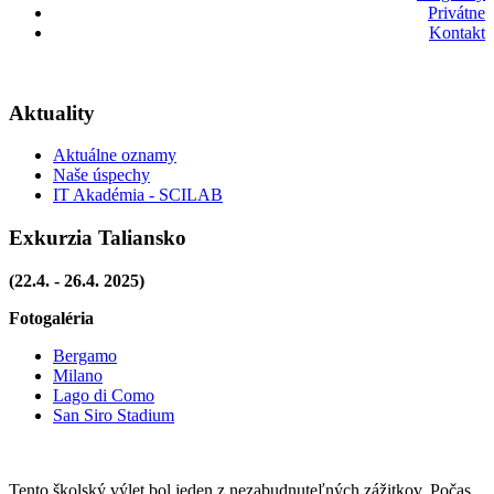
Privátne
Kontakt
Aktuality
Aktuálne oznamy
Naše úspechy
IT Akadémia - SCILAB
Exkurzia Taliansko
(22.4. - 26.4. 2025)
Fotogaléria
Bergamo
Milano
Lago di Como
San Siro Stadium
Tento školský výlet bol jeden z nezabudnuteľných zážitkov. Počas