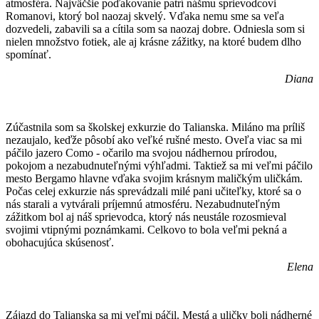
atmosféra. Najväčšie poďakovanie patrí nášmu sprievodcovi
Romanovi, ktorý bol naozaj skvelý. Vďaka nemu sme sa veľa
dozvedeli, zabavili sa a cítila som sa naozaj dobre. Odniesla som si
nielen množstvo fotiek, ale aj krásne zážitky, na ktoré budem dlho
spomínať.
Diana
Zúčastnila som sa školskej exkurzie do Talianska. Miláno ma príliš
nezaujalo, keďže pôsobí ako veľké rušné mesto. Oveľa viac sa mi
páčilo jazero Como - očarilo ma svojou nádhernou prírodou,
pokojom a nezabudnuteľnými výhľadmi. Taktiež sa mi veľmi páčilo
mesto Bergamo hlavne vďaka svojim krásnym maličkým uličkám.
Počas celej exkurzie nás sprevádzali milé pani učiteľky, ktoré sa o
nás starali a vytvárali príjemnú atmosféru. Nezabudnuteľným
zážitkom bol aj náš sprievodca, ktorý nás neustále rozosmieval
svojimi vtipnými poznámkami. Celkovo to bola veľmi pekná a
obohacujúca skúsenosť.
Elena
Zájazd do Talianska sa mi veľmi páčil. Mestá a uličky boli nádherné