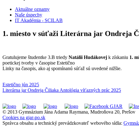
Aktuálne oznamy
Naše úspechy
IT Akadémia - SCILAB
1. miesto v súťaži Literárna jar Ondreja Č
Gratulujeme študentke 3.B triedy
Natálii Hudákovej
k získaniu
1. m
poetickej tvorby v časopise Estetično
Linky na časopis, ako aj spomínanú súťaž sú uvedené nižšie.
Estetično jún 2025
Literárna jar Ondreja Čiliaka Antológia víťazných prác 2025
© 2013 Gymnázium Jána Adama Raymana, Mudroňova 20, Prešov
Cookies na gjar-po.sk
Správca obsahu a technický prevádzkovateľ webového sídla:
Gymnáz