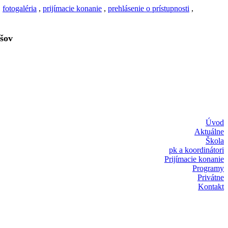
,
fotogaléria
,
prijímacie konanie
,
prehlásenie o prístupnosti
,
šov
Úvod
Aktuálne
Škola
pk a koordinátori
Prijímacie konanie
Programy
Privátne
Kontakt