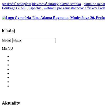
preskočiť navigáciu
klávesové skratky
hlavná stránka
,
aktuálne ozn
EduPage GJAR
,
úspechy
,
webmail pre zamestnancov a žiakov škol
hľadaj
hladať
MENU
Aktuality