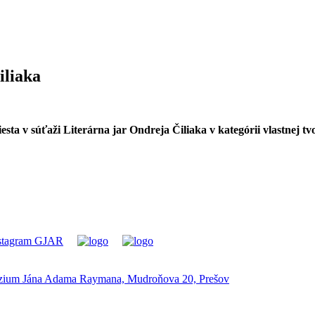
iliaka
iesta v súťaži Literárna jar Ondreja Čiliaka v kategórii vlastnej t
ium Jána Adama Raymana, Mudroňova 20, Prešov