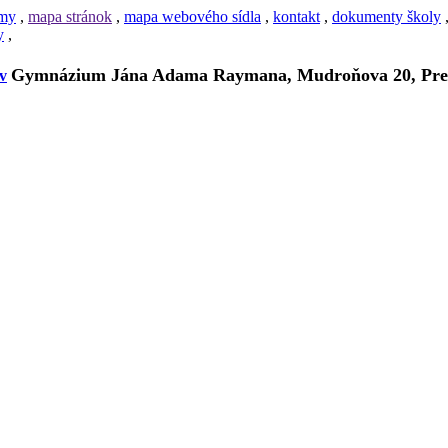
amy
,
mapa stránok
,
mapa webového sídla
,
kontakt
,
dokumenty školy
y
,
Gymnázium Jána Adama Raymana, Mudroňova 20, Pre