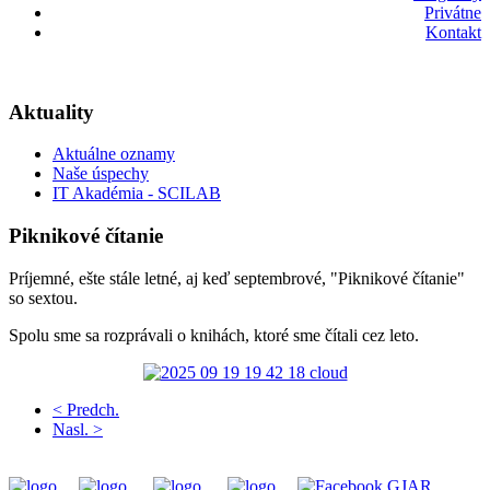
Privátne
Kontakt
Aktuality
Aktuálne oznamy
Naše úspechy
IT Akadémia - SCILAB
Piknikové čítanie
Príjemné, ešte stále letné, aj keď septembrové, "Piknikové čítanie"
so sextou.
Spolu sme sa rozprávali o knihách, ktoré sme čítali cez leto.
< Predch.
Nasl. >