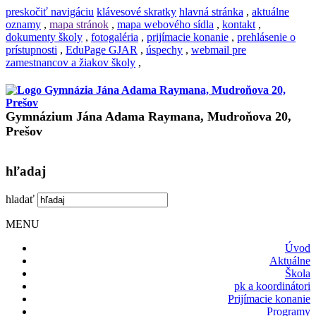
preskočiť navigáciu
klávesové skratky
hlavná stránka
,
aktuálne
oznamy
,
mapa stránok
,
mapa webového sídla
,
kontakt
,
dokumenty školy
,
fotogaléria
,
prijímacie konanie
,
prehlásenie o
prístupnosti
,
EduPage GJAR
,
úspechy
,
webmail pre
zamestnancov a žiakov školy
,
Gymnázium Jána Adama Raymana, Mudroňova 20,
Prešov
hľadaj
hladať
MENU
Úvod
Aktuálne
Škola
pk a koordinátori
Prijímacie konanie
Programy