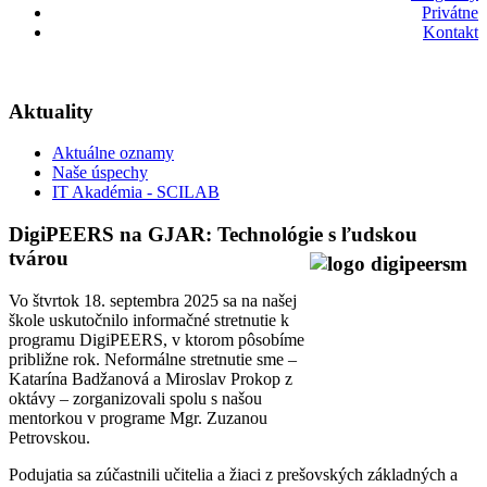
Privátne
Kontakt
Aktuality
Aktuálne oznamy
Naše úspechy
IT Akadémia - SCILAB
DigiPEERS na GJAR: Technológie s ľudskou
tvárou
Vo štvrtok 18. septembra 2025 sa na našej
škole uskutočnilo informačné stretnutie k
programu DigiPEERS, v ktorom pôsobíme
približne rok. Neformálne stretnutie sme –
Katarína Badžanová a Miroslav Prokop z
oktávy – zorganizovali spolu s našou
mentorkou v programe Mgr. Zuzanou
Petrovskou.
Podujatia sa zúčastnili učitelia a žiaci z prešovských základných a