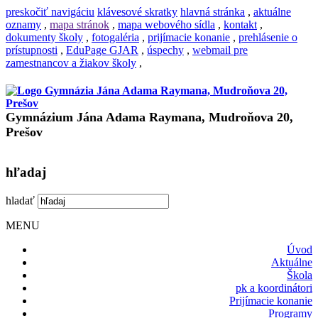
preskočiť navigáciu
klávesové skratky
hlavná stránka
,
aktuálne
oznamy
,
mapa stránok
,
mapa webového sídla
,
kontakt
,
dokumenty školy
,
fotogaléria
,
prijímacie konanie
,
prehlásenie o
prístupnosti
,
EduPage GJAR
,
úspechy
,
webmail pre
zamestnancov a žiakov školy
,
Gymnázium Jána Adama Raymana, Mudroňova 20,
Prešov
hľadaj
hladať
MENU
Úvod
Aktuálne
Škola
pk a koordinátori
Prijímacie konanie
Programy