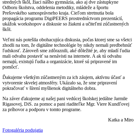
stredných škôl, žiaci nášho gymnázia, ako aj dve zástupkyne
Odboru školstva, oddelenia metodiky, mládeže a športu
Prešovského samosprávneho kraja. Cieľom stretnutia bola
propagácia programu DigiPEERS prostredníctvom prezentácií,
ukážok workshopov a diskusie so žiakmi a učiteľmi zúčastnených
škôl.
Veľmi nás potešila obohacujúca diskusia, počas ktorej sme sa všetci
zhodli na tom, že digitálne technológie by nikdy nemali predbehnúť
ľudskosť. Zároveň sme zdôraznili, aké dôležité je, aby mladí ľudia
mali odvahu postaviť sa nenávisti na internete. A ak tú odvahu
nemajú, existujú ľudia a organizácie, ktoré sú pripravené im
pomôcť.
Ďakujeme všetkým zúčastneným za ich záujem, aktívnu účasť a
vytvorenie skvelej atmosféry. Ukázalo sa, že sme pripravení
pokračovať v šírení myšlienok digitálneho dobra.
Na záver ďakujeme aj našej pani vedúcej školskej jedálne Jarmile
Rigasovej, DiS. za pomoc a pani riaditeľke Mgr. Viere Kundľovej
za príhovor a podporu v tomto programe.
Katka a Miro
Fotogaléria podujatia