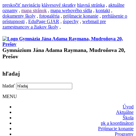
preskočiť navigáciu
klávesové skratky
hlavná stránka
,
aktuálne
oznamy
,
mapa stránok
,
mapa webového sídla
,
kontakt
,
dokumenty školy
,
fotogaléria
,
prijímacie konanie
,
prehlásenie o
prístupnosti
,
EduPage GJAR
,
úspechy
,
webmail pre
zamestnancov a žiakov školy
,
Gymnázium Jána Adama Raymana, Mudroňova 20,
Prešov
hľadaj
hladať
MENU
Úvod
Aktuálne
Škola
pk a koordinátori
Prijímacie konanie
Programy