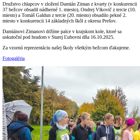
Družstvo chlapcov v zložení Damián Ziman z kvarty (v konkurencii
37 bežcov obsadil nádherné 1. miesto), Ondrej Vlkovič z tercie (10.
miesto) a Tomáš Galdun z tercie (20. miesto) obsadilo pekné 2.
miesto v konkurencii 14 základných škôl z okresu Prešov.
Damiánovi Zimanovi držíme palce v krajskom kole, ktoré sa
uskutoční pod hradom v Starej Ľubovni dňa 16.10.2025.
Za vzornú reprezentáciu našej školy všetkým bežcom ďakujeme.
Fotogaléria