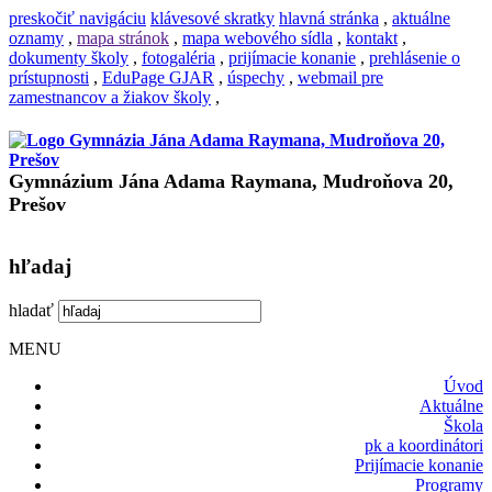
preskočiť navigáciu
klávesové skratky
hlavná stránka
,
aktuálne
oznamy
,
mapa stránok
,
mapa webového sídla
,
kontakt
,
dokumenty školy
,
fotogaléria
,
prijímacie konanie
,
prehlásenie o
prístupnosti
,
EduPage GJAR
,
úspechy
,
webmail pre
zamestnancov a žiakov školy
,
Gymnázium Jána Adama Raymana, Mudroňova 20,
Prešov
hľadaj
hladať
MENU
Úvod
Aktuálne
Škola
pk a koordinátori
Prijímacie konanie
Programy