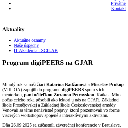
Privátne
Kontakt
Aktuality
Aktuálne oznamy
Naše úspechy
IT Akadémia - SCILAB
Program digiPEERS na GJAR
Minulý rok sa naši žiaci
Katarína Badžanová
a
Miroslav Prokop
(VIII. OA) zapojili do programu
digiPEERS
spolu s ich
mentorkou,
pani učiteľkou Zuzanou Petrovskou
. Katka a Miro
počas celého roka pôsobili ako lektori u nás na GJAR, Základnej
škole Prostějovskej a Základnej škole Československej armády.
Venovali sa téme nenávistné prejavy, ktorú prezentovali vo forme
viacerých workshopov spojené s interaktívnymi aktivitami.
Dňa 26.09.2025 sa zúčastnili záverečnej konferencie v Bratislave,