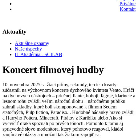
Privátne
Kontakt
Aktuality
Aktuálne oznamy
Naše úspechy
IT Akadémia - SCILAB
Koncert filmovej hudby
10. novembra 2025 sa žiaci prímy, sekundy, tercie a kvarty
zúčastnili na výchovnom koncerte dychového kvinteta Vento. Hráči
na dychových nástrojoch – priečnej flaute, hoboji, fagote, klarinete a
lesnom rohu zvládli veľmi náročnú úlohu – náročnému publiku
zahrali skladby, ktoré boli skomponované k filmom Sedem
statočných, Pulp fiction, Paradiso... Hudobné hádanky hravo zvládli
a Harryho Pottera, Minecraft, Pirátov z Karibiku alebo Ako si
vycvičiť draka spoznali po prvých tónoch. Pomohlo k tomu aj
sprievodné slovo moderátora, ktorý pohotovo reagoval, kládol
zaujímavé otázky a umožnil tak žiakom zapojiť sa.