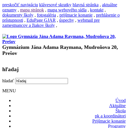
preskočiť navigáciu
klávesové skratky
hlavná stránka
,
aktuálne
oznamy
,
mapa stránok
,
mapa webového sídla
,
kontakt
,
dokumenty školy
,
fotogaléria
,
prijímacie konanie
,
prehlásenie o
prístupnosti
,
EduPage GJAR
,
úspechy
,
webmail pre
zamestnancov a žiakov školy
,
Gymnázium Jána Adama Raymana, Mudroňova 20,
Prešov
hľadaj
hladať
MENU
Úvod
Aktuálne
Škola
pk a koordinátori
Prijímacie konanie
Programy