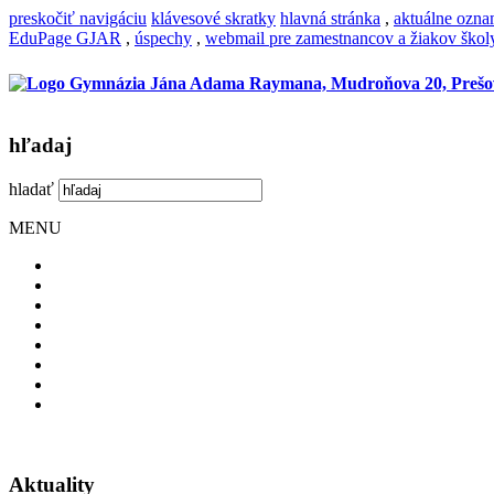
preskočiť navigáciu
klávesové skratky
hlavná stránka
,
aktuálne ozn
EduPage GJAR
,
úspechy
,
webmail pre zamestnancov a žiakov škol
hľadaj
hladať
MENU
Aktuality