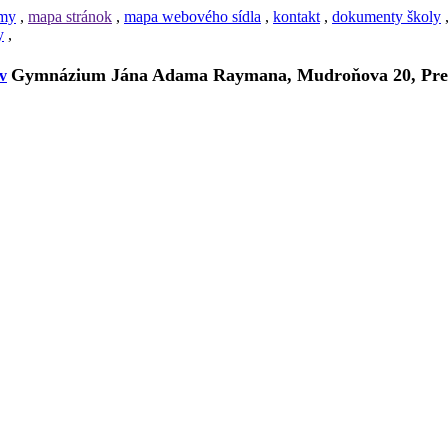
amy
,
mapa stránok
,
mapa webového sídla
,
kontakt
,
dokumenty školy
y
,
Gymnázium Jána Adama Raymana, Mudroňova 20, Pre