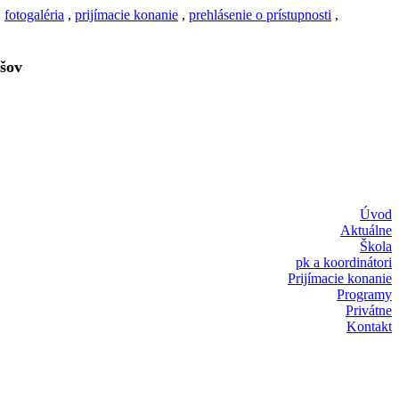
,
fotogaléria
,
prijímacie konanie
,
prehlásenie o prístupnosti
,
šov
Úvod
Aktuálne
Škola
pk a koordinátori
Prijímacie konanie
Programy
Privátne
Kontakt