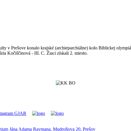
ulty v Prešove konalo krajské (archieparchiálne) kolo Biblickej olympi
a Kočiščinová - III. C. Žiaci získali 2. miesto.
ium Jána Adama Raymana, Mudroňova 20, Prešov