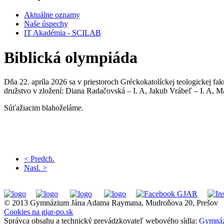
Aktuálne oznamy
Naše úspechy
IT Akadémia - SCILAB
Biblická olympiáda
Dňa 22. apríla 2026 sa v priestoroch Gréckokatolíckej teologickej fak
družstvo v zložení: Diana Radačovská – I. A, Jakub Vrábeľ – I. A, Mári
Súťažiacim blahoželáme.
< Predch.
Nasl. >
© 2013 Gymnázium Jána Adama Raymana, Mudroňova 20, Prešov
Cookies na gjar-po.sk
Správca obsahu a technický prevádzkovateľ webového sídla:
Gymnáz