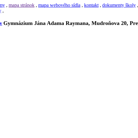
amy
,
mapa stránok
,
mapa webového sídla
,
kontakt
,
dokumenty školy
y
,
Gymnázium Jána Adama Raymana, Mudroňova 20, Pre