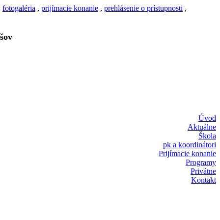
,
fotogaléria
,
prijímacie konanie
,
prehlásenie o prístupnosti
,
šov
Úvod
Aktuálne
Škola
pk a koordinátori
Prijímacie konanie
Programy
Privátne
Kontakt