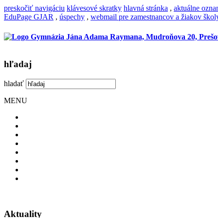
preskočiť navigáciu
klávesové skratky
hlavná stránka
,
aktuálne ozn
EduPage GJAR
,
úspechy
,
webmail pre zamestnancov a žiakov škol
hľadaj
hladať
MENU
Aktuality