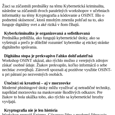
Žiaci sa zúčastnili prednášky na tému Kybernetická kriminalita,
následne sa zúčastnili dvoch paralelných workshopov v učebniach
informatiky na témy Kryptografia a kódovanie a OSINT. Išlo o
podnetnú skúsenosť, ktorá mnohým zmenila pohľad na to, ako
funguje digitálny svet a aké riziká v ňom číhajú.
Kyberkriminalita je organizovaná a sofistikovaná
Prednáška priblížila, ako fungujú kybernetické útoky, ako sa
vyšetrujú a prečo je dôležité rozumieť kyberetike aj etickej stránke
digitálneho správania.
Digitálna stopa je prekvapivo ľahko dohľadateľná
Workshop OSINT ukázal, ako rýchlo možno z verejných zdrojov
získať osobné údaje. Žiakov prekvapilo, koľko informácií o sebe
nechtiac zverejňujú. Zároveň spoznali aj pozitívne využitie OSINT-
u pri pátraní po nezvestných osobách.
Útočníci sú kreatívni – aj v morzeovke
Moderné phishingové útoky môžu využívať aj netradičné techniky,
napríklad morzeovku na maskovanie škodlivých odkazov. Pre
žiakov to bola ukážka toho, ako rýchlo sa kybernetické hrozby
vyvíjajú.
Kryptografia nie je len história
Workshop prepojil Enigmu, Cézarovu šifru a moderné šifrovacie