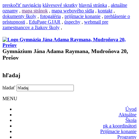
preskočiť navigáciu
klávesové skratky
hlavná stránka
,
aktuálne
oznamy
,
mapa stránok
,
mapa webového sídla
,
kontakt
,
dokumenty školy
,
fotogaléria
,
prijímacie konanie
,
prehlásenie o
prístupnosti
,
EduPage GJAR
,
úspechy
,
webmail pre
zamestnancov a žiakov školy
,
Gymnázium Jána Adama Raymana, Mudroňova 20,
Prešov
hľadaj
hladať
MENU
Úvod
Aktuálne
Škola
pk a koordinátori
Prijímacie konanie
Programy