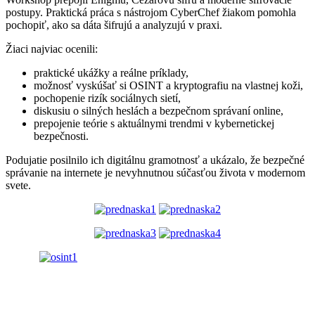
postupy. Praktická práca s nástrojom CyberChef žiakom pomohla
pochopiť, ako sa dáta šifrujú a analyzujú v praxi.
Žiaci najviac ocenili:
praktické ukážky a reálne príklady,
možnosť vyskúšať si OSINT a kryptografiu na vlastnej koži,
pochopenie rizík sociálnych sietí,
diskusiu o silných heslách a bezpečnom správaní online,
prepojenie teórie s aktuálnymi trendmi v kybernetickej
bezpečnosti.
Podujatie posilnilo ich digitálnu gramotnosť a ukázalo, že bezpečné
správanie na internete je nevyhnutnou súčasťou života v modernom
svete.