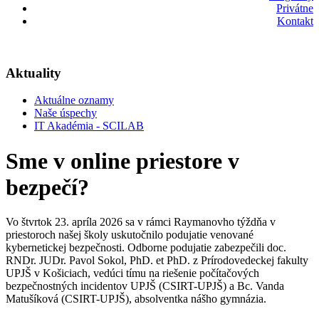
Privátne
Kontakt
Aktuality
Aktuálne oznamy
Naše úspechy
IT Akadémia - SCILAB
Sme v online priestore v
bezpečí?
Vo štvrtok 23. apríla 2026 sa v rámci Raymanovho týždňa v
priestoroch našej školy uskutočnilo podujatie venované
kybernetickej bezpečnosti. Odborne podujatie zabezpečili doc.
RNDr. JUDr. Pavol Sokol, PhD. et PhD. z Prírodovedeckej fakulty
UPJŠ v Košiciach, vedúci tímu na riešenie počítačových
bezpečnostných incidentov UPJŠ (CSIRT-UPJŠ) a Bc. Vanda
Matušíková (CSIRT-UPJŠ), absolventka nášho gymnázia.